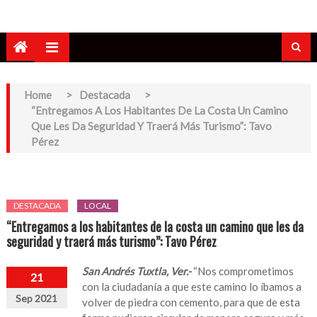
Home
>
Destacada
>
“Entregamos A Los Habitantes De La Costa Un Camino
Que Les Da Seguridad Y Traerá Más Turismo”: Tavo
Pérez
DESTACADA
LOCAL
“Entregamos a los habitantes de la costa un camino que les da
seguridad y traerá más turismo”: Tavo Pérez
San Andrés Tuxtla, Ver.-
“Nos comprometimos
21
con la ciudadanía a que este camino lo íbamos a
Sep 2021
volver de piedra con cemento, para que de esta