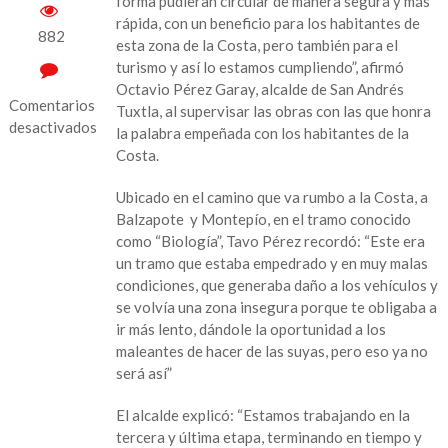
forma pudieran circular de manera segura y más
rápida, con un beneficio para los habitantes de
882
esta zona de la Costa, pero también para el
turismo y así lo estamos cumpliendo”, afirmó
Octavio Pérez Garay, alcalde de San Andrés
Comentarios
Tuxtla, al supervisar las obras con las que honra
desactivados
la palabra empeñada con los habitantes de la
Costa.
en
“Entregamos
Ubicado en el camino que va rumbo a la Costa, a
a
Balzapote y Montepío, en el tramo conocido
los
como “Biología”, Tavo Pérez recordó: “Este era
habitantes
un tramo que estaba empedrado y en muy malas
de
condiciones, que generaba daño a los vehículos y
la
se volvía una zona insegura porque te obligaba a
costa
ir más lento, dándole la oportunidad a los
un
maleantes de hacer de las suyas, pero eso ya no
camino
será así”
que
les
El alcalde explicó: “Estamos trabajando en la
da
tercera y última etapa, terminando en tiempo y
seguridad