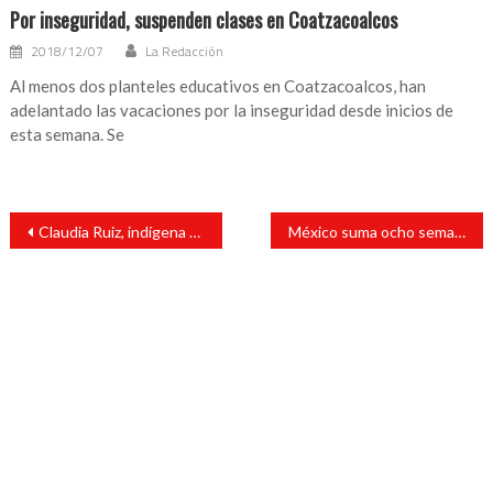
Por inseguridad, suspenden clases en Coatzacoalcos
2018/12/07
La Redacción
Al menos dos planteles educativos en Coatzacoalcos, han
adelantado las vacaciones por la inseguridad desde inicios de
esta semana. Se
Navegación
Claudia Ruiz, indígena tzotzil, entre las mejores 50 chefs del mundo
México suma ocho semanas de reducción de la epidemia de covid, asegura López-Gatell
de
entradas