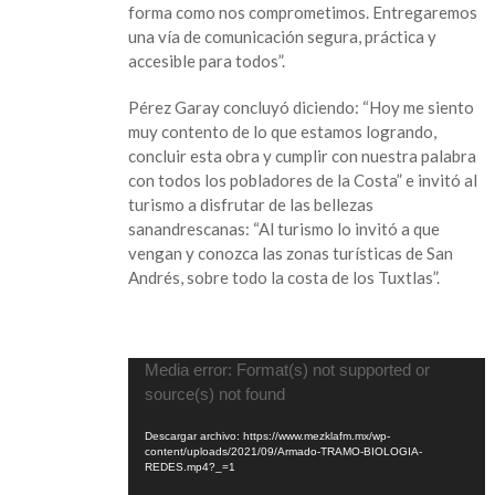
forma como nos comprometimos. Entregaremos
y
una vía de comunicación segura, práctica y
traerá
accesible para todos”.
más
turismo”:
Pérez Garay concluyó diciendo: “Hoy me siento
Tavo
muy contento de lo que estamos logrando,
Pérez
concluir esta obra y cumplir con nuestra palabra
con todos los pobladores de la Costa” e invitó al
turismo a disfrutar de las bellezas
sanandrescanas: “Al turismo lo invitó a que
vengan y conozca las zonas turísticas de San
Andrés, sobre todo la costa de los Tuxtlas”.
Reproductor
Media error: Format(s) not supported or
de
source(s) not found
vídeo
Descargar archivo: https://www.mezklafm.mx/wp-
content/uploads/2021/09/Armado-TRAMO-BIOLOGIA-
REDES.mp4?_=1