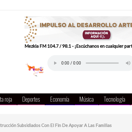
Mezkla FM 104.7 / 98.1 - ¡Escúchanos en cualquier par
a roja
Deportes
Economía
Música
Tecnología
rucción Subsidiados Con El Fin De Apoyar A Las Familias