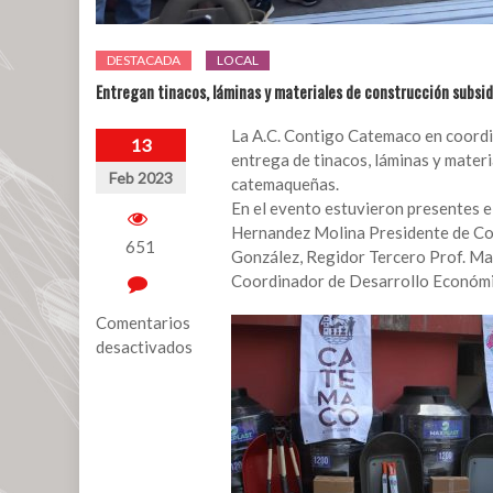
DESTACADA
LOCAL
Entregan tinacos, láminas y materiales de construcción subsid
La A.C. Contigo Catemaco en coordi
13
entrega de tinacos, láminas y materi
Feb 2023
catemaqueñas.
En el evento estuvieron presentes el
Hernandez Molina Presidente de Co
651
González, Regidor Tercero Prof. Ma
Coordinador de Desarrollo Económi
Comentarios
desactivados
en
Entregan
tinacos,
láminas
y