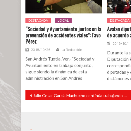
DESTACADA
LOCAL
DESTACADA
“Sociedad y Ayuntamiento juntos en la
Avalan dipu
prevención de accidentes viales”: Tavo
de acuerdo 
Pérez
2019/10/1
2018/10/26
La Redacción
Durante la s
San Andrés Tuxtla, Ver.- “Sociedad y
Diputación 
Ayuntamiento en trabajo conjunto,
correspondie
sigue siendo la dinámica de esta
diputadas y
administración en San Andrés
dictámenes 
Navegación
Julio Cesar Garcia Machucho continúa trabajando en beneficio de las familias cabadenses
de
entradas