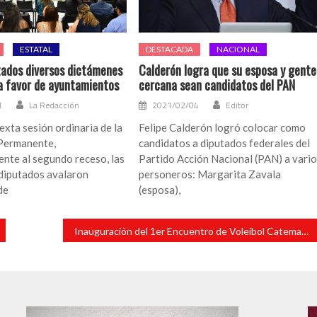
ESTATAL
DESTACADA
NACIONAL
tados diversos dictámenes
Calderón logra que su esposa y gente
a favor de ayuntamientos
cercana sean candidatos del PAN
1
La Redacción
2021/02/04
Editor
exta sesión ordinaria de la
Felipe Calderón logró colocar como
Permanente,
candidatos a diputados federales del
nte al segundo receso, las
Partido Acción Nacional (PAN) a vari
 diputados avalaron
personeros: Margarita Zavala
de
(esposa),
Inauguración del 1er Encuentro de Voleibol Catemaco – Los Tuxtlas del Club MS Jarochos de Los Tuxtlas