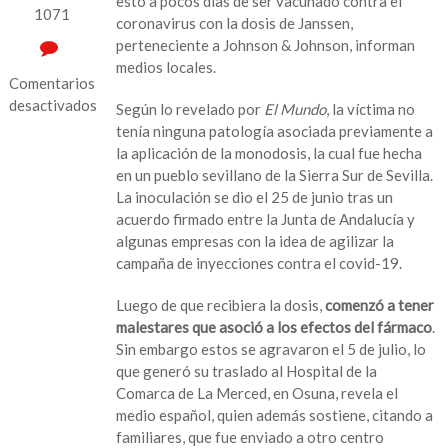
esto a pocos días de ser vacunado contra el
1071
coronavirus con la dosis de Janssen,
perteneciente a Johnson & Johnson, informan
medios locales.
Comentarios
desactivados
Según lo revelado por
El Mundo
, la víctima no
tenía ninguna patología asociada previamente a
en
la aplicación de la monodosis, la cual fue hecha
España
en un pueblo sevillano de la Sierra Sur de Sevilla.
investiga
La inoculación se dio el 25 de junio tras un
muerte
acuerdo firmado entre la Junta de Andalucía y
por
algunas empresas con la idea de agilizar la
ictus
campaña de inyecciones contra el covid-19.
tras
aplicación
Luego de que recibiera la dosis,
comenzó a tener
de
malestares que asoció a los efectos del fármaco
.
vacuna
Sin embargo estos se agravaron el 5 de julio, lo
de
que generó su traslado al Hospital de la
Johnson
Comarca de La Merced, en Osuna, revela el
&
medio español, quien además sostiene, citando a
Johnson
familiares, que fue enviado a otro centro