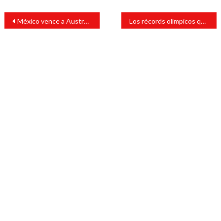
Navegación
México vence a Australia 4-1 en el softbol femenil y buscará la medalla de bronce
Los récords olímpicos que se han roto en Tokio 2020
de
entradas