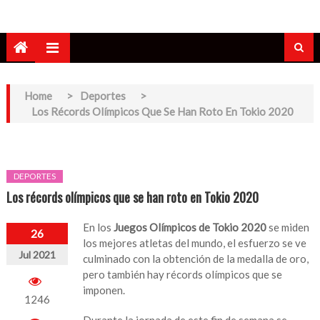
Home
>
Deportes
>
Los Récords Olímpicos Que Se Han Roto En Tokio 2020
DEPORTES
Los récords olímpicos que se han roto en Tokio 2020
En los
Juegos Olímpicos de Tokio 2020
se miden
26
los mejores atletas del mundo, el esfuerzo se ve
Jul 2021
culminado con la obtención de la medalla de oro,
pero también hay récords olímpicos que se
imponen.
1246
Durante la jornada de este fin de semana se