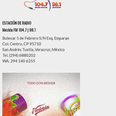
ESTACIÓN DE RADIO
Mezkla FM 104.7 | 98.1
Bulevar 5 de Febrero S/N Esq. Emparan
Col. Centro, CP 95710
San Andrés Tuxtla, Veracruz, México
Tel. (294) 6880202
WA: 294 140 6255