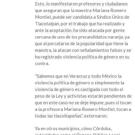
Esto, lo manifestaron profesores y ciudadanos
proceso
que aseguran que la maestra Mariana Romero
electoral
Montiel, puede ser candidata a Síndico Único de
libre
Tlacotalpan, por el trabajo que ha realizado y
de
ante la aceptación, ha sido atacada por gente
violencia
cercana de uno de los precandidatos naranja, ya
de
que al percatarse de la popularidad que tiene la
género
maestra, la atacan con señalamientos falsos y se
ha registrado violencia política de género en su
contra.
“Sabemos que en Veracruz y todo México la
violencia política de género o simplemente la
violencia de género es castigada con todo el
peso de la Ley y activistas estarán pendientes de
que en este caso no se deje impune, pues si tocan
a la profesora Mariana Romero Montiel, tocan a
todas las tlacoltapeñas”, externaron.
Ya en otros municipios, cómo Córdoba,