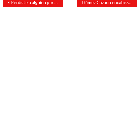
Perdiste a alguien por Covid, así puedes pedir el Seguro de Riesgos por Covid en el IMSS
Gómez Cazarín encabeza construcción de camino en Arroyo de Liza, San Andrés
de
entradas