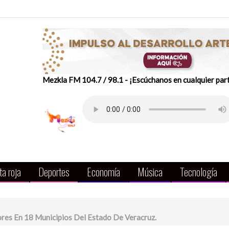
Mezkla FM 104.7 / 98.1 - ¡Escúchanos en cualquier par
a roja
Deportes
Economía
Música
Tecnología
res En 18 Municipios Del Estado De Veracruz.