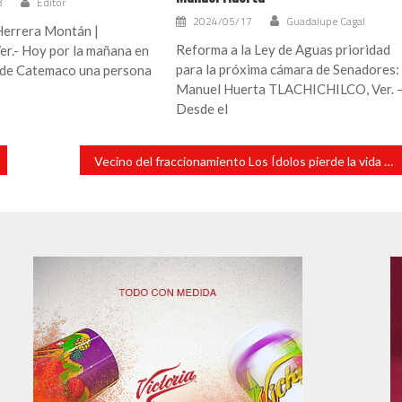
3
Editor
2024/05/17
Guadalupe Cagal
Herrera Montán |
Reforma a la Ley de Aguas prioridad
er.- Hoy por la mañana en
para la próxima cámara de Senadores:
o de Catemaco una persona
Manuel Huerta TLACHICHILCO, Ver. 
Desde el
Vecino del fraccionamiento Los Ídolos pierde la vida trágicamente