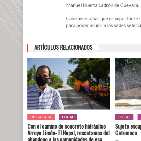
menores
Manuel Huerta Ladrón de Guevara.
en
18
Cabe mencionar que es importante re
municipios
para poder acudir a las sedes selecc
del
Estado
de
ARTÍCULOS RELACIONADOS
Veracruz.
DESTACADA
LOCAL
LOCAL
Con el camino de concreto hidráulico
Sujeto escap
Arroyo Limón- El Nopal, rescatamos del
Catemaco
abandono a las comunidades de esa