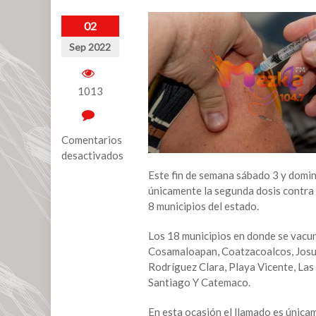
02
Sep 2022
1013
Comentarios
desactivados
Este fin de semana sábado 3 y domi
en
únicamente la segunda dosis contra
Este
8 municipios del estado.
fin
de
Los 18 municipios en donde se vacun
semana
Cosamaloapan, Coatzacoalcos, Josue 
se
Rodríguez Clara, Playa Vicente, Las
aplicarán
Santiago Y Catemaco.
vacunas
a
En esta ocasión el llamado es únicam