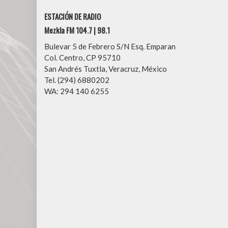
ESTACIÓN DE RADIO
Mezkla FM 104.7 | 98.1
Bulevar 5 de Febrero S/N Esq. Emparan
Col. Centro, CP 95710
San Andrés Tuxtla, Veracruz, México
Tel. (294) 6880202
WA: 294 140 6255