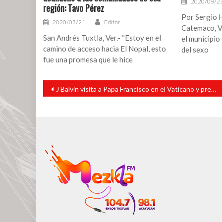
2020/09/2
región: Tavo Pérez
Por Sergio 
2020/07/21
Editor
Catemaco, V
San Andrés Tuxtla, Ver.- “Estoy en el
el municipi
camino de acceso hacia El Nopal, esto
del sexo
fue una promesa que le hice
Navegación
J Balvin visita a Papa Francisco en el Vaticano y presume fotos en redes sociales.
de
entradas