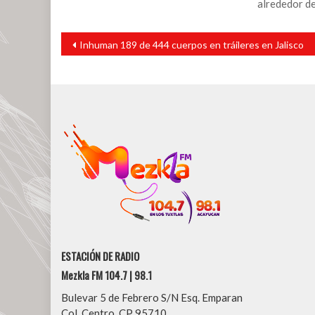
alrededor de
Navegación
Inhuman 189 de 444 cuerpos en tráileres en Jalisco
de
entradas
ESTACIÓN DE RADIO
Mezkla FM 104.7 | 98.1
Bulevar 5 de Febrero S/N Esq. Emparan
Col. Centro, CP 95710