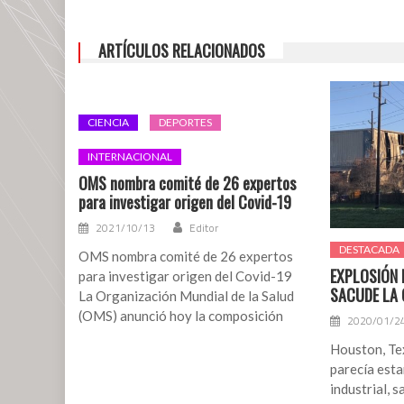
especial
contra
ARTÍCULOS RELACIONADOS
el
crimen
organizado
CIENCIA
DEPORTES
INTERNACIONAL
OMS nombra comité de 26 expertos
para investigar origen del Covid-19
2021/10/13
Editor
DESTACADA
OMS nombra comité de 26 expertos
EXPLOSIÓN 
para investigar origen del Covid-19
SACUDE LA 
La Organización Mundial de la Salud
(OMS) anunció hoy la composición
2020/01/2
Houston, Tex
parecía esta
industrial, s