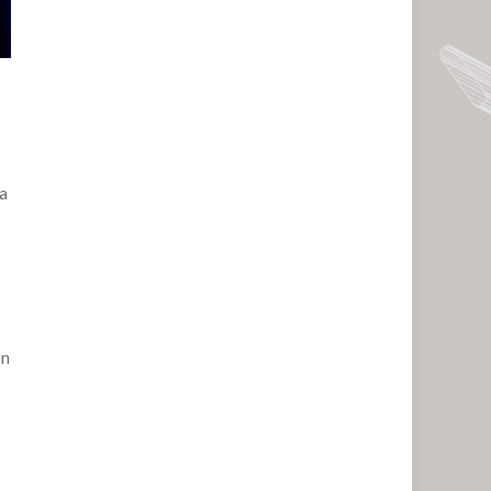
ra
ón