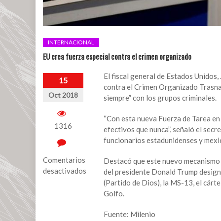
INTERNACIONAL
EU crea fuerza especial contra el crimen organizado
El fiscal general de Estados Unidos,
15
contra el Crimen Organizado Trasnac
Oct 2018
siempre” con los grupos criminales.
“Con esta nueva Fuerza de Tarea en
1316
efectivos que nunca”, señaló el sec
funcionarios estadunidenses y mexi
Comentarios
Destacó que este nuevo mecanismo c
desactivados
del presidente Donald Trump desig
(Partido de Dios), la MS-13, el cárte
en
Golfo.
EU
crea
Fuente: Milenio
fuerza