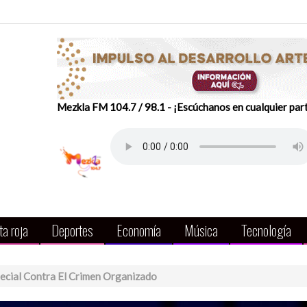
Mezkla FM 104.7 / 98.1 - ¡Escúchanos en cualquier par
a roja
Deportes
Economía
Música
Tecnología
ecial Contra El Crimen Organizado