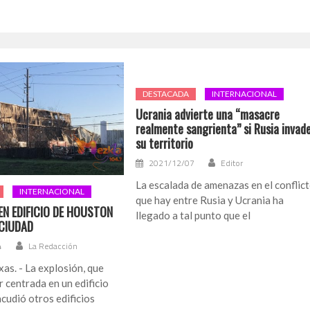
DESTACADA
INTERNACIONAL
Ucrania advierte una “masacre
realmente sangrienta” si Rusia invad
su territorio
2021/12/07
Editor
La escalada de amenazas en el conflic
INTERNACIONAL
que hay entre Rusia y Ucrania ha
EN EDIFICIO DE HOUSTON
llegado a tal punto que el
CIUDAD
4
La Redacción
as. - La explosión, que
r centrada en un edificio
acudió otros edificios