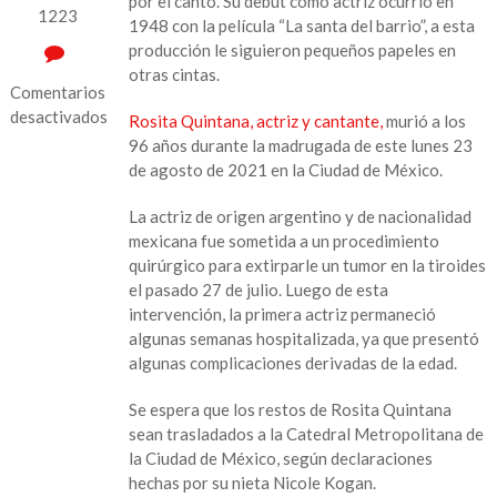
por el canto. Su debut como actriz ocurrió en
1223
1948 con la película “La santa del barrio”, a esta
producción le siguieron pequeños papeles en
otras cintas.
Comentarios
desactivados
Rosita Quintana, actriz y cantante,
murió a los
96 años durante la madrugada de este lunes 23
en
de agosto de 2021 en la Ciudad de México.
Fallece
Rosita
La actriz de origen argentino y de nacionalidad
Quintana,
mexicana fue sometida a un procedimiento
actriz
quirúrgico para extirparle un tumor en la tiroides
de
el pasado 27 de julio. Luego de esta
la
intervención, la primera actriz permaneció
Época
algunas semanas hospitalizada, ya que presentó
de
algunas complicaciones derivadas de la edad.
Oro
del
Se espera que los restos de Rosita Quintana
cine
sean trasladados a la Catedral Metropolitana de
mexicano
la Ciudad de México, según declaraciones
hechas por su nieta Nicole Kogan.