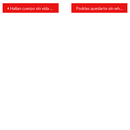
Navegación
Hallan cuerpo sin vida de un masculino sobre el río que cruza Chuniapan de Abajo
Podrías quedarte sin whatsapp, la aplicación dejará de funcionar en estos dispositivos
de
entradas