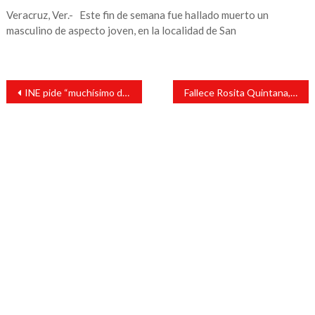
Veracruz, Ver.- Este fin de semana fue hallado muerto un
masculino de aspecto joven, en la localidad de San
Navegación
INE pide “muchísimo dinero” para que no se haga consulta de revocación de mandato: AMLO
Fallece Rosita Quintana, actriz de la Época de Oro del cine mexicano
de
entradas