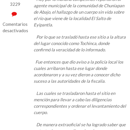
3229
agente municipal de la comunidad de Chuniapan
de Abajo, el hallazgo de un cuerpo sin vida sobre
el río que viene de la localidad El Salto de
Comentarios
Eyipantla.
desactivados
Por lo que se trasladó hasta ese sitio a la altura
en
del lugar conocido como Tochinca, donde
Hallan
confirmó la veracidad de lo informado.
cuerpo
sin
Fue entonces que dio aviso a la policía local los
vida
cuales arribaron hasta ese lugar donde
de
acordonaron y a su vez dieron a conocer dicho
un
suceso a las autoridades de la fiscalía.
masculino
sobre
Las cuales se trasladaron hasta el sitio en
el
mención para llevar a cabo las diligencias
río
correspondientes y ordenar el levantamiento del
que
cuerpo.
cruza
Chuniapan
De manera extraoficial se ha logrado saber que
de