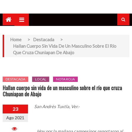
Home
>
Destacada
>
Hallan Cuerpo Sin Vida De Un Masculino Sobre El Río
Que Cruza Chuniapan De Abajo
DESTACADA
LOCAL
NOTA ROJA
Hallan cuerpo sin vida de un masculino sobre el río que cruza
Chuniapan de Abajo
San Andrés Tuxtla, Ver.-
23
Ago 2021
Hoy por la mañana campesinos reportaron al