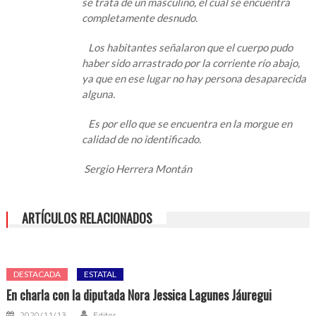
se trata de un masculino, el cual se encuentra
Abajo
completamente desnudo.
Los habitantes señalaron que el cuerpo pudo
haber sido arrastrado por la corriente río abajo,
ya que en ese lugar no hay persona desaparecida
alguna.
Es por ello que se encuentra en la morgue en
calidad de no identificado.
Sergio Herrera Montán
ARTÍCULOS RELACIONADOS
DESTACADA
ESTATAL
En charla con la diputada Nora Jessica Lagunes Jáuregui
2020/11/13
Editor