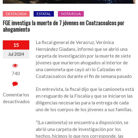
DESTACADA
ESTATAL
NOTA ROJA
FGE investiga la muerte de 7 jóvenes en Coatzacoalcos por
ahogamiento
La fiscal general de Veracruz, Verónica
15
Hernández Giadans, informó que se abrió una
Jul 2024
carpeta de investigación por la muerte de siete
jóvenes que murieron ahogados al interior de
una camioneta que cayó al río Calzadas en
740
Coatzacoalcos durante el fin de semana pasado
En entrevista, la fiscal dijo que la camioneta está
Comentarios
en resguardo de la Fiscalía y que se iniciaron las
desactivados
diligencias necesarias para la entrega de cada
uno de los cuerpos de los jóvenes a sus familias.
en
FGE
“(La camioneta) se encuentra a disposición, se
investiga
abrió una carpeta de investigación por los
la
hechos, hicimos lo que nos corresponde, las