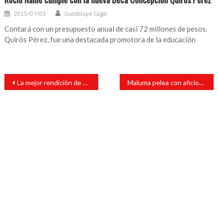
2025/01/03
Guadalupe Cagal
Contará con un presupuesto anual de casi 72 millones de pesos.
Quirós Pérez, fue una destacada promotora de la educación
Navegación
La mejor rendición de cuentas, el triunfo rotundo, afirma Rocío Nahle desde Pánuco
Maluma pelea con aficionados argentinos al final de la Copa América
de
entradas