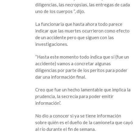
muerte
diligencias, las necropsias, las entregas de cada
de
uno de los cuerpos “, dijo.
7
jóvenes
La funcionaria que hasta ahora todo parece
en
indicar que las muertes ocurrieron como efecto
Coatzacoalcos
de un accidente pero que siguen con las
por
investigaciones.
ahogamiento
“Hasta este momento todo indica que sí (fue un
accidente) vamos a concretar algunas
diligencias por parte de los peritos para poder
dar una información final.
Creo que fue un hecho lamentable que implica la
prudencia, la secrecía para poder emitir
información”.
No dio a conocer si ya se tiene información
sobre quién es el dueño de la camioneta que cayó
al río durante el fin de semana.