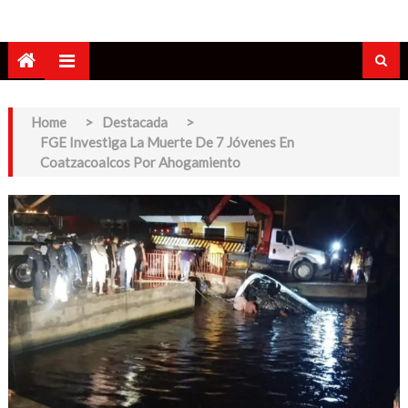
Home
>
Destacada
>
FGE Investiga La Muerte De 7 Jóvenes En
Coatzacoalcos Por Ahogamiento