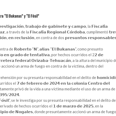
 “El Bukanas” y “El Fósil”
𝗶𝗴𝗮𝗰𝗶𝗼́𝗻, 𝘁𝗿𝗮𝗯𝗮𝗷𝗼 𝗱𝗲 𝗴𝗮𝗯𝗶𝗻𝗲𝘁𝗲 𝘆 𝗰𝗮𝗺𝗽𝗼, la 𝗙𝗶𝘀𝗰𝗮𝗹𝗶́𝗮
𝗿𝘂𝘇, a través de la 𝗙𝗶𝘀𝗰𝗮𝗹𝗶́𝗮 𝗥𝗲𝗴𝗶𝗼𝗻𝗮𝗹 𝗖𝗼́𝗿𝗱𝗼𝗯𝗮, cumplimentó 𝘁𝗿𝗲
𝗶𝗼́𝗻, 𝗲𝗻 𝗿𝗲𝗰𝗹𝘂𝘀𝗶𝗼́𝗻, en contra de dos 𝗽𝗿𝗲𝘀𝘂𝗻𝘁𝗼𝘀 𝗿𝗲𝘀𝗽𝗼𝗻𝘀𝗮𝗯𝗹𝗲
de 𝗥𝗼𝗯𝗲𝗿𝘁𝗼 “𝗡”, 𝗮𝗹𝗶𝗮𝘀 “𝗘𝗹 𝗕𝘂𝗸𝗮𝗻𝗮𝘀”, como presunto
 𝗲𝗻 𝗴𝗿𝗮𝗱𝗼 𝗱𝗲 𝘁𝗲𝗻𝘁𝗮𝘁𝗶𝘃𝗮, por hechos ocurridos el 2𝟮 𝗱𝗲
𝗿𝗲𝘁𝗲𝗿𝗮 𝗳𝗲𝗱𝗲𝗿𝗮𝗹 𝗢𝗿𝗶𝘇𝗮𝗯𝗮-𝗧𝗲𝗵𝘂𝗮𝗰𝗮́𝗻, a la altura del municipio 
nte accionó un arma de fuego en contra de la víctima, dentro del
ensión por su presunta responsabilidad en el delito de 𝗵𝗼𝗺𝗶𝗰𝗶𝗱𝗶
ridos el 𝟳 𝗱𝗲 𝗳𝗲𝗯𝗿𝗲𝗿𝗼 𝗱𝗲 𝟮𝟬𝟮𝟰 𝗲𝗻 𝗹𝗮 𝗰𝗼𝗹𝗼𝗻𝗶𝗮 𝗖𝗲𝗻𝘁𝗿𝗼 𝗱𝗲𝗹
resuntamente privó de la vida a una víctima mediante el uso de un arma de
𝟵𝟱/𝟮𝟬𝟮𝟰.
“𝗘𝗹 𝗙𝗼́𝘀𝗶𝗹”, se le investiga por su presunta responsabilidad en el delito de
𝗮𝗱𝗼, derivado de hechos ocurridos el 𝟭 𝗱𝗲 𝗺𝗮𝗿𝘇𝗼 𝗱𝗲 𝟮𝟬𝟮𝟱, en la
𝘂𝗻𝗶𝗰𝗶𝗽𝗶𝗼 𝗱𝗲 𝗡𝗼𝗴𝗮𝗹𝗲𝘀, donde presuntamente accionó un arma de fueg