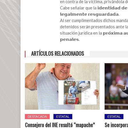
en contra de la víctima, privándola de la 
órdenes
Cabe señalar que la 𝗶𝗱𝗲𝗻𝘁𝗶𝗱𝗮𝗱 𝗱𝗲 𝗹𝗮𝘀 
de
𝗹𝗲𝗴𝗮𝗹𝗺𝗲𝗻𝘁𝗲 𝗿𝗲𝘀𝗴𝘂𝗮𝗿𝗱𝗮𝗱𝗮.
aprehensión
Al ser cumplimentados dichos mandamientos
contra
detenidos serán presentados ante la 𝗶𝗻
“El
situación jurídica en la 𝗽𝗿𝗼́𝘅𝗶𝗺𝗮 𝗮𝘂𝗱𝗶𝗲
Bukanas”
𝗽𝗲𝗻𝗮𝗹𝗲𝘀.
y
“El
ARTÍCULOS RELACIONADOS
Fósil”
DESTACADA
ESTATAL
ESTATAL
Consejero del INE resultó “mapache”
Se incorpora