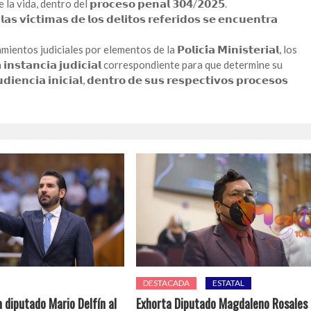
vida, dentro del 𝗽𝗿𝗼𝗰𝗲𝘀𝗼 𝗽𝗲𝗻𝗮𝗹 𝟯𝟬𝟰/𝟮𝟬𝟮𝟱.
𝘃𝗶́𝗰𝘁𝗶𝗺𝗮𝘀 𝗱𝗲 𝗹𝗼𝘀 𝗱𝗲𝗹𝗶𝘁𝗼𝘀 𝗿𝗲𝗳𝗲𝗿𝗶𝗱𝗼𝘀 𝘀𝗲 𝗲𝗻𝗰𝘂𝗲𝗻𝘁𝗿𝗮
 judiciales por elementos de la 𝗣𝗼𝗹𝗶𝗰𝗶́𝗮 𝗠𝗶𝗻𝗶𝘀𝘁𝗲𝗿𝗶𝗮𝗹, los
𝘀𝘁𝗮𝗻𝗰𝗶𝗮 𝗷𝘂𝗱𝗶𝗰𝗶𝗮𝗹 correspondiente para que determine su
𝗻𝗰𝗶𝗮 𝗶𝗻𝗶𝗰𝗶𝗮𝗹, 𝗱𝗲𝗻𝘁𝗿𝗼 𝗱𝗲 𝘀𝘂𝘀 𝗿𝗲𝘀𝗽𝗲𝗰𝘁𝗶𝘃𝗼𝘀 𝗽𝗿𝗼𝗰𝗲𝘀𝗼𝘀
DESTACADA
ESTATAL
 diputado Mario Delfín al
Exhorta Diputado Magdaleno Rosales