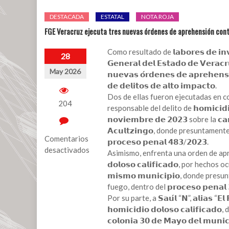
DESTACADA
ESTATAL
NOTA ROJA
FGE Veracruz ejecuta tres nuevas órdenes de aprehensión contra
Como resultado de 𝗹𝗮𝗯𝗼𝗿𝗲𝘀 𝗱𝗲 𝗶𝗻𝘃𝗲𝘀𝘁
28
𝗚𝗲𝗻𝗲𝗿𝗮𝗹 𝗱𝗲𝗹 𝗘𝘀𝘁𝗮𝗱𝗼 𝗱𝗲 𝗩𝗲𝗿𝗮
May 2026
𝗻𝘂𝗲𝘃𝗮𝘀 𝗼́𝗿𝗱𝗲𝗻𝗲𝘀 𝗱𝗲 𝗮𝗽𝗿𝗲𝗵𝗲𝗻𝘀
𝗱𝗲 𝗱𝗲𝗹𝗶𝘁𝗼𝘀 𝗱𝗲 𝗮𝗹𝘁𝗼 𝗶𝗺𝗽𝗮𝗰𝘁𝗼.
Dos de ellas fueron ejecutadas en contra 
204
responsable del delito de 𝗵𝗼𝗺𝗶𝗰𝗶𝗱𝗶𝗼
𝗻𝗼𝘃𝗶𝗲𝗺𝗯𝗿𝗲 𝗱𝗲 𝟮𝟬𝟮𝟯 sobre la 𝗰𝗮
𝗔𝗰𝘂𝗹𝘁𝘇𝗶𝗻𝗴𝗼, donde presuntame
Comentarios
𝗽𝗿𝗼𝗰𝗲𝘀𝗼 𝗽𝗲𝗻𝗮𝗹 𝟰𝟴𝟯/𝟮𝟬𝟮𝟯.
desactivados
Asimismo, enfrenta una orden de apreh
𝗱𝗼𝗹𝗼𝘀𝗼 𝗰𝗮𝗹𝗶𝗳𝗶𝗰𝗮𝗱𝗼, por hechos ocur
en
𝗺𝗶𝘀𝗺𝗼 𝗺𝘂𝗻𝗶𝗰𝗶𝗽𝗶𝗼, donde p
FGE
fuego, dentro del 𝗽𝗿𝗼𝗰𝗲𝘀𝗼 𝗽𝗲𝗻𝗮𝗹 
Veracruz
Por su parte, a 𝗦𝗮𝘂́𝗹 “𝗡”, 𝗮𝗹𝗶𝗮𝘀 
ejecuta
𝗵𝗼𝗺𝗶𝗰𝗶𝗱𝗶𝗼 𝗱𝗼𝗹𝗼𝘀𝗼 𝗰𝗮𝗹𝗶𝗳𝗶𝗰
tres
𝗰𝗼𝗹𝗼𝗻𝗶𝗮 𝟯𝟬 𝗱𝗲 𝗠𝗮𝘆𝗼 𝗱𝗲𝗹 𝗺
nuevas