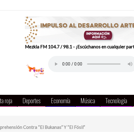
Mezkla FM 104.7 / 98.1 - ¡Escúchanos en cualquier par
a roja
Deportes
Economía
Música
Tecnología
ehensión Contra “El Bukanas” Y “El Fósil”