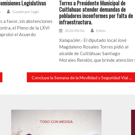
Comisiones Legislativas
Torres a Presidente Municipal de
Cuitlahuac atender demandas de
4
Guadalupe Cagal
pobladores inconformes por falta de
infraestructura.
 a favor, sin abstenciones
ontra, el Pleno de la LXVI
2020/09/04
Editor
 aprobó el Acuerdo
Xalapa,Ver.- El diputado local José
Magdaleno Rosales Torres pidió al
alcalde de Cuitláhuac Santiago
Morales Rendón, que brinde atención 
Concluye la Semana de la Movilidad y Seguridad Vial 2026