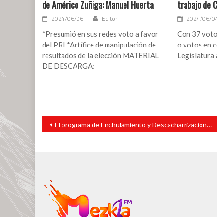
de Américo Zuñiga: Manuel Huerta
trabajo de 
2024/06/06
Editor
2024/06/0
*Presumió en sus redes voto a favor
Con 37 votos
del PRI *Artífice de manipulación de
o votos en c
resultados de la elección MATERIAL
Legislatura
DE DESCARGA:
Navegación
El programa de Enchulamiento y Descacharrización continúa transformando comunidades de San Andrés Tuxtla
de
entradas