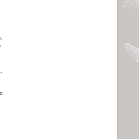
𝘀

de
𝗼
o