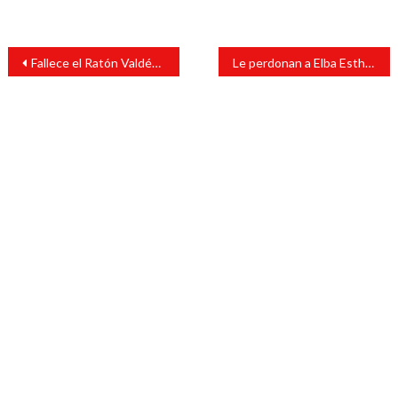
Navegación
Fallece el Ratón Valdés, hermano de Tin Tan, El Loco y Don Ramón
Le perdonan a Elba Esther Gordillo deuda al SAT por más de 9 millones
de
entradas