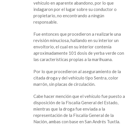
vehículo en aparente abandono, por lo que
incautan
indagaron por el lugar sobre su conductor o
droga
propietario, no encontrando a ningún
y
responsable.
vehículo
en
Fue entonces que procedieron a realizarle una
aparente
revisión minuciosa, hallando en su interior un
abandono
envoltorio, el cual en su interior contenía
aproximadamente 101 dosis de yerba verde con
las características propias a la marihuana.
Por lo que procedieron al aseguramiento de la
citada droga y del vehículo tipo Sentra, color
marrón, sin placas de circulación.
Cabe hacer mención que el vehículo fue puesto a
disposición de la Fiscalía General del Estado,
mientras que la droga fue enviada a la
representación de la Fiscalía General de la
Nación, ambas con base en San Andrés Tuxtla.