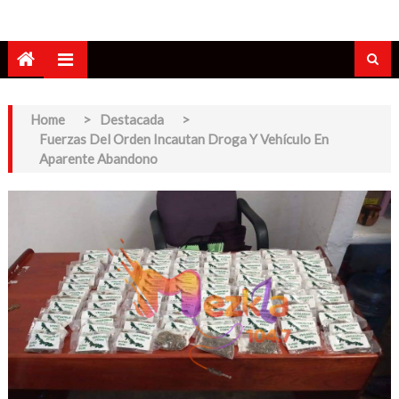
Home
>
Destacada
>
Fuerzas Del Orden Incautan Droga Y Vehículo En
Aparente Abandono