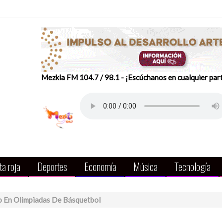
Mezkla FM 104.7 / 98.1 - ¡Escúchanos en cualquier par
a roja
Deportes
Economía
Música
Tecnología
 En Olimpiadas De Básquetbol