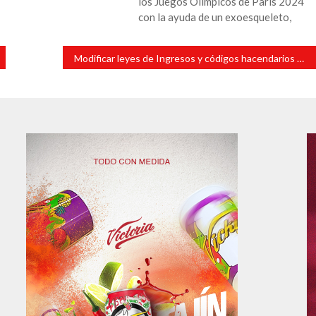
los Juegos Olímpicos de París 2024
con la ayuda de un exoesqueleto,
Modificar leyes de Ingresos y códigos hacendarios municipales propone Jessica Ramírez Cisneros y Nahúm Álvarez