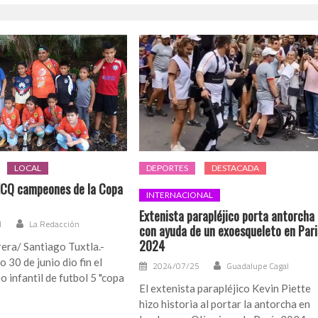
LOCAL
DEPORTES
DESTACADA
 ECQ campeones de la Copa
INTERNACIONAL
Extenista parapléjico porta antorcha
1
La Redacción
con ayuda de un exoesqueleto en Pari
2024
era/ Santiago Tuxtla.-
 30 de junio dio fin el
2024/07/25
Guadalupe Cagal
o infantil de futbol 5 "copa
El extenista parapléjico Kevin Piette
hizo historia al portar la antorcha en