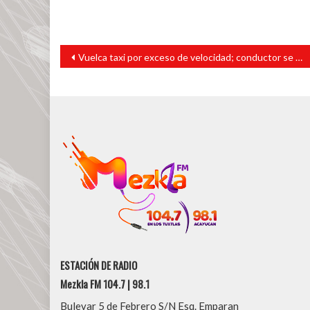
Navegación
Vuelca taxi por exceso de velocidad; conductor se da a la fuga
de
entradas
ESTACIÓN DE RADIO
Mezkla FM 104.7 | 98.1
Bulevar 5 de Febrero S/N Esq. Emparan