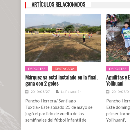
ARTÍCULOS RELACIONADOS
DEPORTES
DESTACADA
DEPORTES
Márquez ya está instalado en la final,
Aguilitas y
gana con 2 goles
Yolihuani
2019/05/27
La Redacción
2019/07/0
Pancho Herrera/ Santiago
Pancho Herr
Tuxtla.- Este sábado 25 de mayo se
Este domingo
jugó el partido de vuelta de las
primer torne
semifinales del fútbol infantil de
Yolihuani",