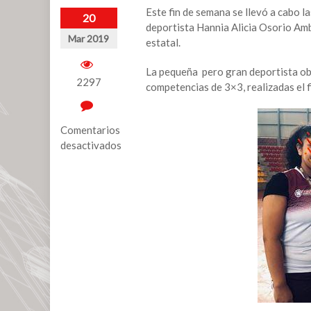
Este fin de semana se llevó a cabo l
20
deportista Hannia Alicia Osorio Ambr
Mar 2019
estatal.
La pequeña pero gran deportista obt
2297
competencias de 3×3, realizadas el f
Comentarios
desactivados
en
Gana
catemaqueña
oro
en
olimpiadas
de
básquetbol