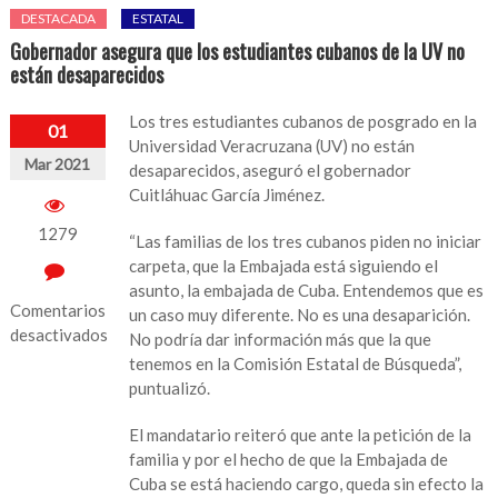
DESTACADA
ESTATAL
Gobernador asegura que los estudiantes cubanos de la UV no
están desaparecidos
Los tres estudiantes cubanos de posgrado en la
01
Universidad Veracruzana (UV) no están
Mar 2021
desaparecidos, aseguró el gobernador
Cuitláhuac García Jiménez.
1279
“Las familias de los tres cubanos piden no iniciar
carpeta, que la Embajada está siguiendo el
asunto, la embajada de Cuba. Entendemos que es
Comentarios
un caso muy diferente. No es una desaparición.
desactivados
No podría dar información más que la que
tenemos en la Comisión Estatal de Búsqueda”,
en
puntualizó.
Gobernador
asegura
El mandatario reiteró que ante la petición de la
que
familia y por el hecho de que la Embajada de
los
Cuba se está haciendo cargo, queda sin efecto la
estudiantes