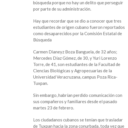
búsqueda porque no hay un delito que perseguir
cubanos
por parte de su administración.
de
la
Hay que recordar que se dio a conocer que tres
UV
estudiantes de origen cubano fueron reportados
no
como desaparecidos por la Comisión Estatal de
están
Búsqueda
desaparecidos
Carmen Dianeyz Boza Banguela, de 32 años;
Mercedes Díaz Gómez, de 30, y Yuri Lorenzo
Torre, de 41, son estudiantes de la Facultad de
Ciencias Biológicas y Agropecuarias de la
Universidad Veracruzana, campus Poza Rica-
Tuxpan.
Sin embargo, habrían perdido comunicación con
sus compañeros y familiares desde el pasado
martes 23 de febrero.
Los ciudadanos cubanos se tenían que trasladar
de Tuxpan hacia la zona conurbada, toda vez que