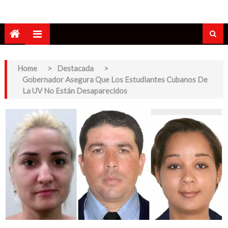
Home
>
Destacada
>
Gobernador Asegura Que Los Estudiantes Cubanos De
La UV No Están Desaparecidos