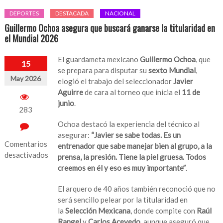
DEPORTES
DESTACADA
NACIONAL
Guillermo Ochoa asegura que buscará ganarse la titularidad en
el Mundial 2026
El guardameta mexicano
Guillermo Ochoa
, que
15
se prepara para disputar su
sexto Mundial
,
May 2026
elogió el trabajo del seleccionador
Javier
Aguirre
de cara al torneo que inicia el
11 de
junio
.
283
Ochoa destacó la experiencia del técnico al
asegurar:
“Javier se sabe todas. Es un
Comentarios
entrenador que sabe manejar bien al grupo, a la
desactivados
prensa, la presión. Tiene la piel gruesa. Todos
creemos en él y eso es muy importante”
.
en
Guillermo
El arquero de 40 años también reconoció que no
Ochoa
será sencillo pelear por la titularidad en
asegura
la
Selección Mexicana
, donde compite con
Raúl
que
Rangel
y
Carlos Acevedo
, aunque aseguró que