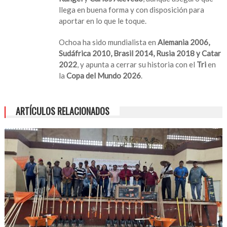
buscará
llega en buena forma y con disposición para
ganarse
aportar en lo que le toque.
la
titularidad
Ochoa ha sido mundialista en
Alemania 2006,
en
Sudáfrica 2010, Brasil 2014, Rusia 2018 y Catar
el
2022
, y apunta a cerrar su historia con el
Tri
en
Mundial
la
Copa del Mundo 2026
.
2026
ARTÍCULOS RELACIONADOS