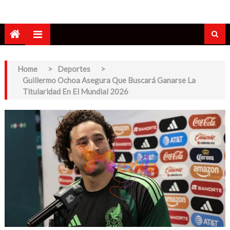
Home
>
Deportes
>
Guillermo Ochoa Asegura Que Buscará Ganarse La
Titularidad En El Mundial 2026