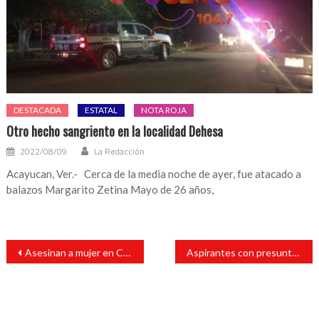
DESTACADA
ESTATAL
NOTA ROJA
Otro hecho sangriento en la localidad Dehesa
2022/08/09
La Redacción
Acayucan, Ver.- Cerca de la media noche de ayer, fue atacado a
balazos Margarito Zetina Mayo de 26 años,
Navegación
Asesinan a mujer en Cosoleacaque; hallan cuerpo en la calle
Aspirantes con presunto daño patrimonial no accederían a candidaturas
de
entradas