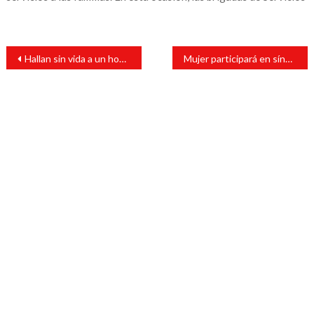
Navegación
Hallan sin vida a un hombre al interior de una vivienda en Lerdo de Tejada
Mujer participará en sínodo de obispos
de
entradas