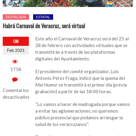
DESTACADA
ESTATAL
Habrá Carnaval de Veracruz, será virtual
Este año el Carnaval de Veracruz será del 25 al
08
28 de febrero con actividades virtuales que se
Feb 2021
transmitirán a través de las plataformas
digitales del Ayuntamiento.
1758
El presidente del comité organizador, Luis
Antonio Pérez Fraga, indicó que la quema del
Mal Humor se transmitirá el primer día (previa
Comentarios
grabación) a partir de las 18:00 horas.
desactivados
“Lo vamos a hacer de madrugada porque vamos
en
a evitar las aglomeraciones, no queremos
Habrá
público presencial que podamos arriesgar la
Carnaval
salud de los veracruzanos”.
de
Veracruz,