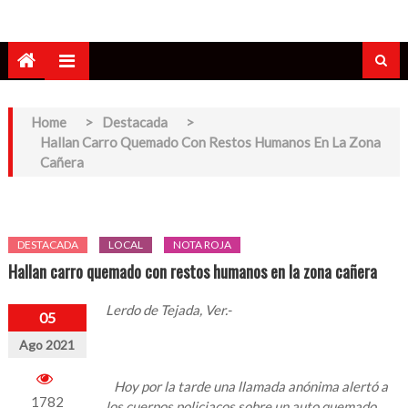
Home
>
Destacada
>
Hallan Carro Quemado Con Restos Humanos En La Zona
Cañera
DESTACADA
LOCAL
NOTA ROJA
Hallan carro quemado con restos humanos en la zona cañera
Lerdo de Tejada, Ver.-
05
Ago 2021
Hoy por la tarde una llamada anónima alertó a
1782
los cuerpos policiacos sobre un auto quemado