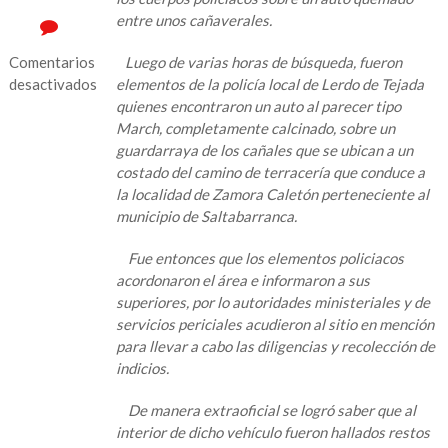
entre unos cañaverales.
Comentarios
Luego de varias horas de búsqueda, fueron
desactivados
elementos de la policía local de Lerdo de Tejada
quienes encontraron un auto al parecer tipo
en
March, completamente calcinado, sobre un
Hallan
guardarraya de los cañales que se ubican a un
carro
costado del camino de terracería que conduce a
quemado
la localidad de Zamora Caletón perteneciente al
con
municipio de Saltabarranca.
restos
humanos
Fue entonces que los elementos policiacos
en
acordonaron el área e informaron a sus
la
superiores, por lo autoridades ministeriales y de
zona
servicios periciales acudieron al sitio en mención
cañera
para llevar a cabo las diligencias y recolección de
indicios.
De manera extraoficial se logró saber que al
interior de dicho vehículo fueron hallados restos