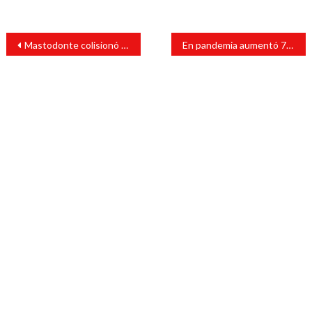
Navegación
Mastodonte colisionó un vehículo compacto
En pandemia aumentó 77% la población sin acceso a servicios de salud
de
entradas