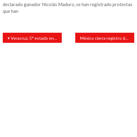
declarado ganador Nicolás Maduro, se han registrado protestas
que han
Navegación
Veracruz, 5° estado en repatriados desde EU: SEGOB
México cierra registro de migrantes centroamericanos; 2 mil 600 pidieron asilo
de
entradas