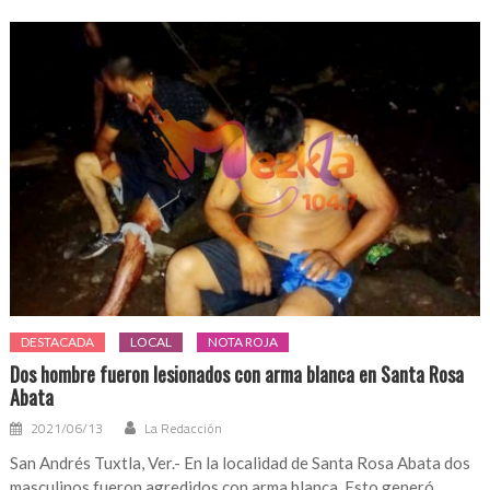
DESTACADA
LOCAL
NOTA ROJA
Dos hombre fueron lesionados con arma blanca en Santa Rosa
Abata
2021/06/13
La Redacción
San Andrés Tuxtla, Ver.- En la localidad de Santa Rosa Abata dos
masculinos fueron agredidos con arma blanca. Esto generó