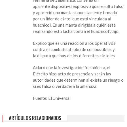
refinería de Salamanca, contenía un
por
aparente dispositivo explosivo que resultó falso
lucha
y apareció una manta supuestamente firmada
contra
por un líder de cártel que está vinculada al
huachicol
huachicol. Es una manta dirigida a quién está
realizando está lucha contra el huachicol”, dijo.
Explicó que es una reacción a los operativos
contra el combate al robo de combustibles y
la disputa que hay de los diferentes cárteles.
Aclaró que la investigación fue abierta, el
Ejército hizo acto de presencia y serán las
autoridades que determinen si existe un riesgo o
si es falsa o verdadera la amenaza.
Fuente: El Universal
ARTÍCULOS RELACIONADOS