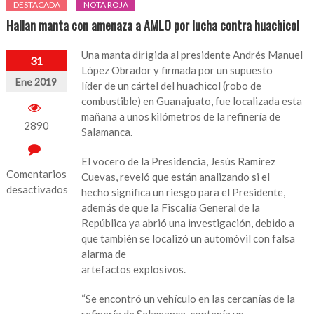
DESTACADA
NOTA ROJA
Hallan manta con amenaza a AMLO por lucha contra huachicol
Una manta dirigida al presidente Andrés Manuel
31
López Obrador y firmada por un supuesto
Ene 2019
líder de un cártel del huachicol (robo de
combustible) en Guanajuato, fue localizada esta
mañana a unos kilómetros de la refinería de
2890
Salamanca.
El vocero de la Presidencia, Jesús Ramírez
Comentarios
Cuevas, reveló que están analizando si el
desactivados
hecho significa un riesgo para el Presidente,
además de que la Fiscalía General de la
en
República ya abrió una investigación, debido a
Hallan
que también se localizó un automóvil con falsa
manta
alarma de
con
artefactos explosivos.
amenaza
a
“Se encontró un vehículo en las cercanías de la
AMLO