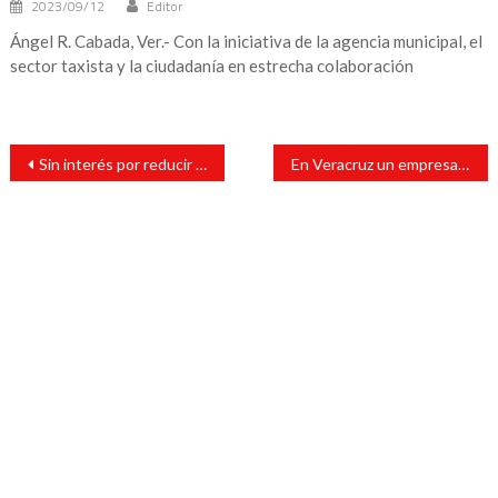
2023/09/12
Editor
Ángel R. Cabada, Ver.- Con la iniciativa de la agencia municipal, el
sector taxista y la ciudadanía en estrecha colaboración
Navegación
Sin interés por reducir tarifas eléctricas en Veracruz
En Veracruz un empresario compró vacunas rusas
de
entradas