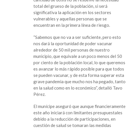
garantizar
total del grueso de la población, si será
vacunas
significativa la aplicación en los sectores
contra
vulnerables y aquellas personas que se
el
encuentran en la primera línea de riesgo.
COVID
para
“Sabemos que no va a ser suficiente, pero esto
los
nos dará la oportunidad de poder vacunar
sanandrescanos”:
alrededor de 50 mil personas de nuestro
Tavo
municipio, que equivale a un poco menos del 50
Pérez
por ciento de la población local, lo que queremos
es avanzar lo más rápido posible para que todos
se pueden vacunar, y de esta forma superar esta
grave pandemia que mucho nos ha pegado, tanto
en la salud como en lo económico”, detalló Tavo
Pérez.
El munícipe aseguró que aunque financieramente
este año iniciará con limitantes presupuestales
debido a la reducción de participaciones, en
cuestión de salud se tomaran las medidas