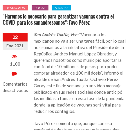
DESTACADA
LOCAL
VIRALES
“Haremos lo necesario para garantizar vacunas contra el
COVID para los sanandrescanos”: Tavo Pérez
San Andrés Tuxtla, Ver.-
“Vacunar a los
22
mexicanos no va a ser una tarea fácil, por lo cual
Ene 2021
nos sumamos a la iniciativa del Presidente de la
República, Andrés Manuel López Obrador, y
queremos nosotros como municipio aportar la
1108
cantidad de 10 millones de pesos para poder
comprar alrededor de 100 mil dosis”, informó el
alcalde de San Andrés Tuxtla, Octavio Pérez
Comentarios
Garay este fin de semana, en un video mensaje
desactivados
publicado en sus redes sociales donde anticipó
las medidas a tomar en esta fase de la pandemia
en
donde la aplicación de vacunas será vital para
“Haremos
reducir los contagios.
lo
necesario
Tavo Pérez comentó que, aunque con esa
para
cantidad de dosis no se resuelve la necesidad