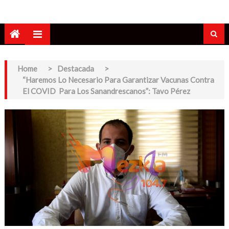
Home
>
Destacada
>
“Haremos Lo Necesario Para Garantizar Vacunas Contra
El COVID Para Los Sanandrescanos”: Tavo Pérez