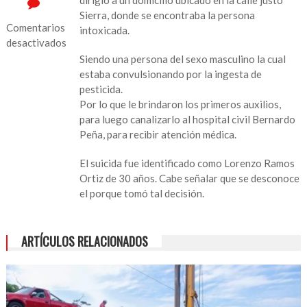
Sierra, donde se encontraba la persona
Comentarios
intoxicada.
desactivados
Siendo una persona del sexo masculino la cual
en
estaba convulsionando por la ingesta de
Hombre
pesticida.
envenenado
Por lo que le brindaron los primeros auxilios,
en
para luego canalizarlo al hospital civil Bernardo
la
Peña, para recibir atención médica.
localidad
de
El suicida fue identificado como Lorenzo Ramos
Tilapan
Ortiz de 30 años. Cabe señalar que se desconoce
el porque tomó tal decisión.
ARTÍCULOS RELACIONADOS