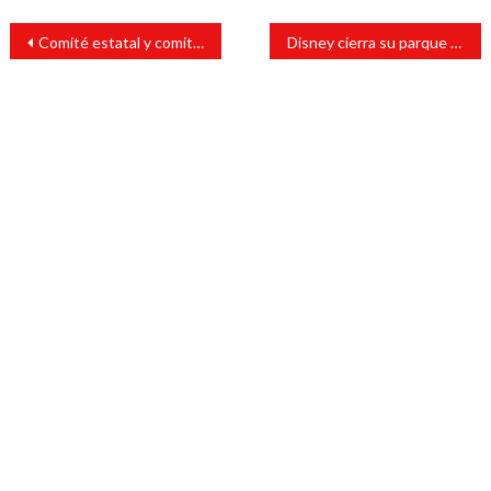
Navegación
Comité estatal y comité nacional de Morena en Veracruz
Disney cierra su parque temático en California por Coronavirus
de
entradas