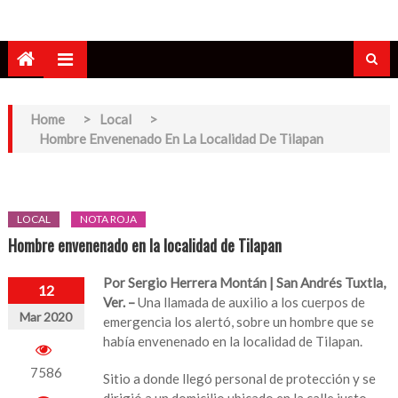
Home
>
Local
>
Hombre Envenenado En La Localidad De Tilapan
LOCAL
NOTA ROJA
Hombre envenenado en la localidad de Tilapan
Por Sergio Herrera Montán | San Andrés Tuxtla,
12
Ver. –
Una llamada de auxilio a los cuerpos de
Mar 2020
emergencia los alertó, sobre un hombre que se
había envenenado en la localidad de Tilapan.
7586
Sitio a donde llegó personal de protección y se
dirigió a un domicilio ubicado en la calle justo