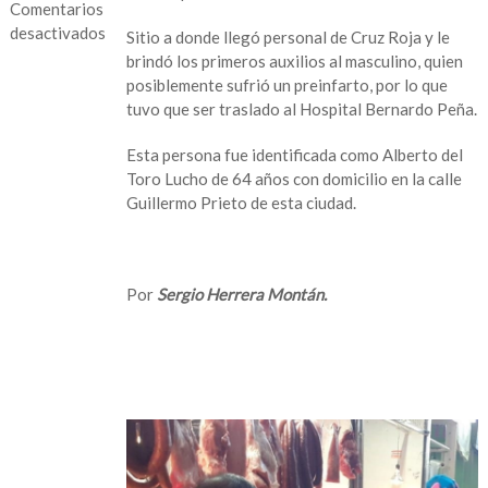
Comentarios
desactivados
Sitio a donde llegó personal de Cruz Roja y le
brindó los primeros auxilios al masculino, quien
en
posiblemente sufrió un preinfarto, por lo que
Hombre
tuvo que ser traslado al Hospital Bernardo Peña.
sufre
probable
Esta persona fue identificada como Alberto del
preinfarto
Toro Lucho de 64 años con domicilio en la calle
al
Guillermo Prieto de esta ciudad.
interior
del
mercado
en
Por
Sergio Herrera Montán.
San
Andrés
Tuxtla