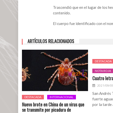
Hombre
Trascendió que en el lugar de los he
termina
contenido.
con
su
El cuerpo fue identificado con el 
vida;
se
cuelga
ARTÍCULOS RELACIONADOS
con
sábana
en
San
DESTACADA
Andrés
NOTA ROJA
Tuxtla
Cuatro letra
2021/09/0
San Andrés 
DESTACADA
INTERNACIONAL
fuerte aguac
Nuevo brote en China de un virus que
por la tarde
se transmite por picadura de