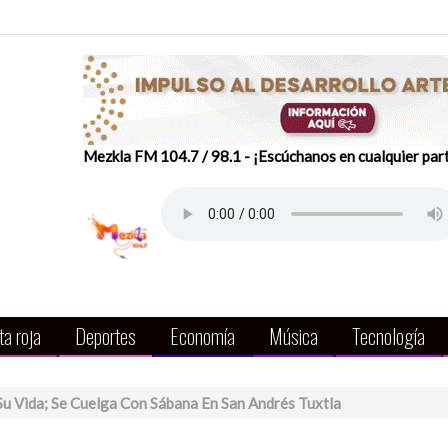
Mezkla FM 104.7 / 98.1 - ¡Escúchanos en cualquier par
a roja
Deportes
Economía
Música
Tecnología
u Vida; Se Cuelga Con Sábana En San Andrés Tuxtla