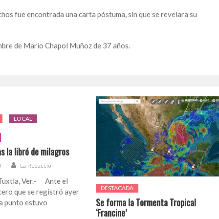
chos fue encontrada una carta póstuma, sin que se revelara su
nombre de Mario Chapol Muñoz de 37 años.
LOCAL
s la libró de milagros
9
La Redacción
Tuxtla, Ver.- Ante el
DESTACADA
ero que se registró ayer
Se forma la Tormenta Tropical
 a punto estuvo
‘Francine’