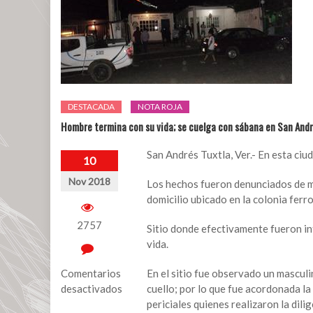
DESTACADA
NOTA ROJA
Hombre termina con su vida; se cuelga con sábana en San Andr
San Andrés Tuxtla, Ver.- En esta ciu
10
Nov 2018
Los hechos fueron denunciados de m
domicilio ubicado en la colonia ferro
2757
Sitio donde efectivamente fueron in
vida.
Comentarios
En el sitio fue observado un mascul
desactivados
cuello; por lo que fue acordonada la
periciales quienes realizaron la dili
en