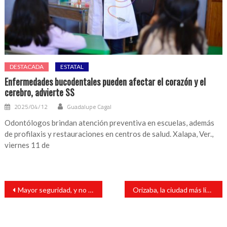
DESTACADA
ESTATAL
Enfermedades bucodentales pueden afectar el corazón y el
cerebro, advierte SS
2025/04/12
Guadalupe Cagal
Odontólogos brindan atención preventiva en escuelas, además
de profilaxis y restauraciones en centros de salud. Xalapa, Ver.,
viernes 11 de
Navegación
Mayor seguridad, y no detener capos, la estrategia del Gobierno mexicano
Orizaba, la ciudad más limpia del país; Actitux busca reproducir experiencia
de
entradas