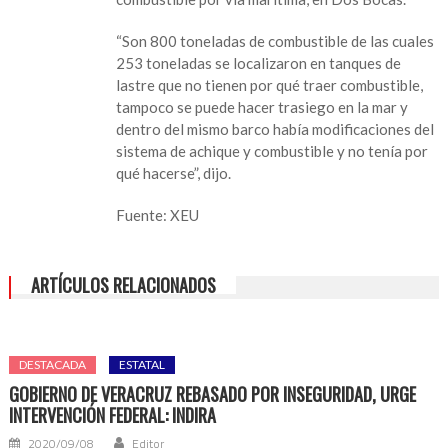
de
buques
“Son 800 toneladas de combustible de las cuales
asegurados
253 toneladas se localizaron en tanques de
con
lastre que no tienen por qué traer combustible,
diésel
tampoco se puede hacer trasiego en la mar y
robado
dentro del mismo barco había modificaciones del
en
sistema de achique y combustible y no tenía por
Coatzacoalcos
qué hacerse”, dijo.
Fuente: XEU
ARTÍCULOS RELACIONADOS
DESTACADA
ESTATAL
GOBIERNO DE VERACRUZ REBASADO POR INSEGURIDAD, URGE
INTERVENCIÓN FEDERAL: INDIRA
2020/09/08
Editor