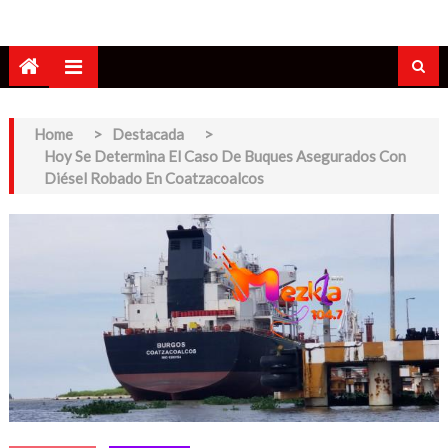
Home
>
Destacada
>
Hoy Se Determina El Caso De Buques Asegurados Con
Diésel Robado En Coatzacoalcos