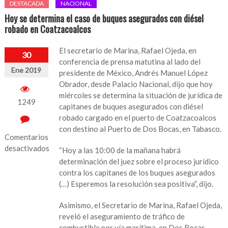
DESTACADA
NACIONAL
Hoy se determina el caso de buques asegurados con diésel
robado en Coatzacoalcos
El secretario de Marina, Rafael Ojeda, en
30
conferencia de prensa matutina al lado del
Ene 2019
presidente de México, Andrés Manuel López
Obrador, desde Palacio Nacional, dijo que hoy
miércoles se determina la situación de jurídica de
1249
capitanes de buques asegurados con diésel
robado cargado en el puerto de Coatzacoalcos
con destino al Puerto de Dos Bocas, en Tabasco.
Comentarios
desactivados
“Hoy a las 10:00 de la mañana habrá
determinación del juez sobre el proceso jurídico
en
contra los capitanes de los buques asegurados
Hoy
(…) Esperemos la resolución sea positiva”, dijo.
se
determina
Asimismo, el Secretario de Marina, Rafael Ojeda,
el
reveló el aseguramiento de tráfico de
caso
combustible por vía marítima, en Dos Bocas.