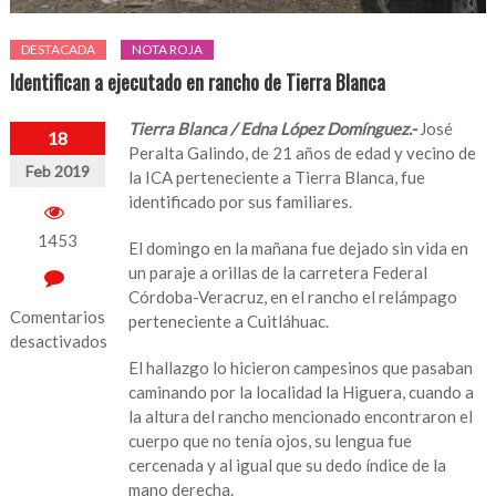
DESTACADA
NOTA ROJA
Identifican a ejecutado en rancho de Tierra Blanca
Tierra Blanca / Edna López Domínguez.-
José
18
Peralta Galindo, de 21 años de edad y vecino de
Feb 2019
la ICA perteneciente a Tierra Blanca, fue
identificado por sus familiares.
1453
El domingo en la mañana fue dejado sin vida en
un paraje a orillas de la carretera Federal
Córdoba-Veracruz, en el rancho el relámpago
Comentarios
perteneciente a Cuitláhuac.
desactivados
El hallazgo lo hicieron campesinos que pasaban
en
caminando por la localidad la Higuera, cuando a
Identifican
la altura del rancho mencionado encontraron el
a
cuerpo que no tenía ojos, su lengua fue
ejecutado
cercenada y al igual que su dedo índice de la
en
mano derecha.