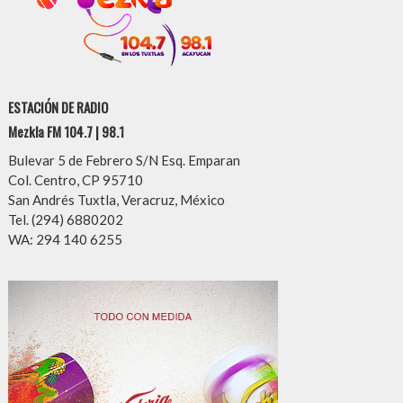
ESTACIÓN DE RADIO
Mezkla FM 104.7 | 98.1
Bulevar 5 de Febrero S/N Esq. Emparan
Col. Centro, CP 95710
San Andrés Tuxtla, Veracruz, México
Tel. (294) 6880202
WA: 294 140 6255