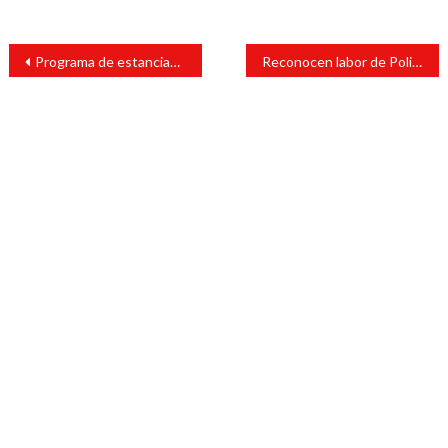
Navegación
Programa de estancias infantiles cambia de nombre
Reconocen labor de Policía Municipal contra agresor a familia de edil
de
entradas