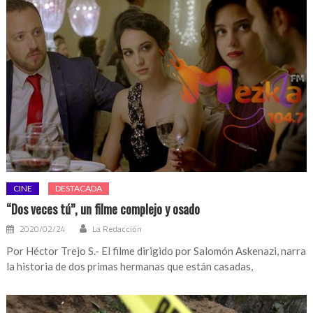
CINE
DESTACADA
“Dos veces tú”, un filme complejo y osado
2020/02/24
La Redacción
Por Héctor Trejo S.- El filme dirigido por Salomón Askenazi, narra
la historia de dos primas hermanas que están casadas,