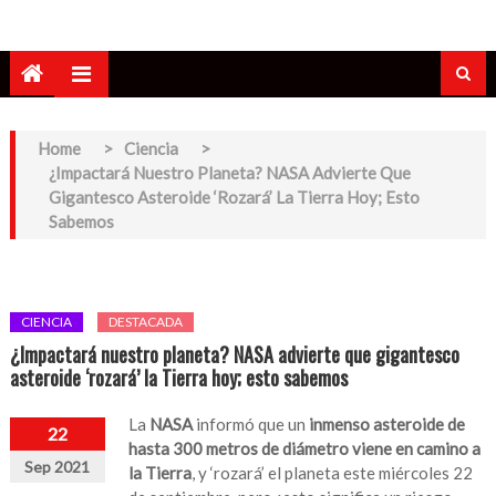
Home
>
Ciencia
>
¿Impactará Nuestro Planeta? NASA Advierte Que
Gigantesco Asteroide ‘rozará’ La Tierra Hoy; Esto
Sabemos
CIENCIA
DESTACADA
¿Impactará nuestro planeta? NASA advierte que gigantesco
asteroide ‘rozará’ la Tierra hoy; esto sabemos
La
NASA
informó que un
inmenso asteroide de
22
hasta 300 metros de diámetro viene en camino a
Sep 2021
la Tierra
, y ‘rozará’ el planeta este miércoles 22