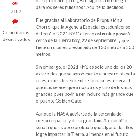
de septiembre, pero ¿esto significa un riesgo
para los seres humanos? Aquí te lo decimos.
2187
Fue gracias al Laboratorio de Propulsión a
Chorro, que la Agencia Espacial estadunidense
Comentarios
detectó a ‘2021 NY1’, el gran
asteroide pasará
desactivados
cerca de la Tierra hoy, 22 de septiembre
, y que
tiene un diámetro estimado de 130 metros a 300
en
metros.
¿Impactará
nuestro
Sin embargo, el 2021 NY1 es solo uno de los 20
planeta?
asteroides que se aproximarán a nuestro planeta
NASA
en este mes de septiembre, aunque éste será el
advierte
que más se acerque a nosotros y uno de los más
que
grandes, pues podría ser incluso más grande que
gigantesco
el puente Golden Gate.
asteroide
‘rozará’
Aunque la NASA advierte de la cercanía del
la
cuerpo espacial y de su gran tamaño, también
Tierra
señala que es poco probable que alguno de ellos
hoy;
logre impactar la Tierra, al menos en el futuro
esto