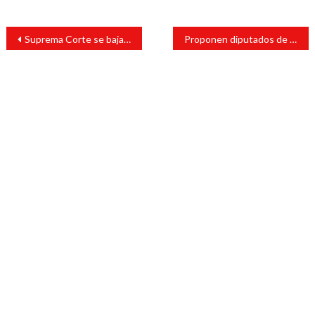
Navegación
Suprema Corte se baja 853 millones de pesos en presupuesto
Proponen diputados de Veracruz presupuesto independiente para útiles y uniformes escolares
de
entradas