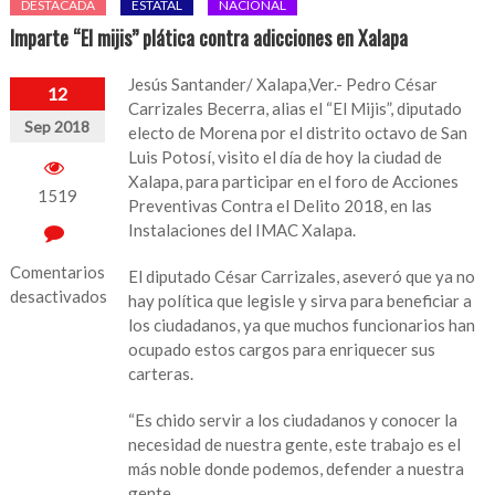
DESTACADA
ESTATAL
NACIONAL
Imparte “El mijis” plática contra adicciones en Xalapa
Jesús Santander/ Xalapa,Ver.- Pedro César
12
Carrizales Becerra, alias el “El Mijis”, diputado
Sep 2018
electo de Morena por el distrito octavo de San
Luis Potosí, visito el día de hoy la ciudad de
Xalapa, para participar en el foro de Acciones
1519
Preventivas Contra el Delito 2018, en las
Instalaciones del IMAC Xalapa.
Comentarios
El diputado César Carrizales, aseveró que ya no
desactivados
hay política que legisle y sirva para beneficiar a
los ciudadanos, ya q
ue muchos funcionarios han
en
ocupado estos cargos para enriquecer sus
Imparte
carteras.
“El
mijis”
“Es chido servir a los ciudadanos y conocer la
plática
necesidad de nuestra gente, este trabajo es el
contra
más noble donde podemos, defender a nuestra
adicciones
gente.