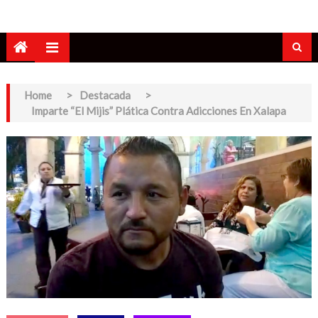
Home
>
Destacada
>
Imparte “El Mijis” Plática Contra Adicciones En Xalapa