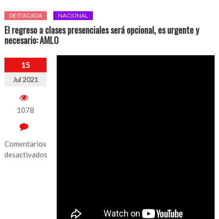
DESTACADA
NACIONAL
El regreso a clases presenciales será opcional, es urgente y
necesario: AMLO
15
Jul 2021
1078
Comentarios
desactivados
en
El
regreso
a
clases