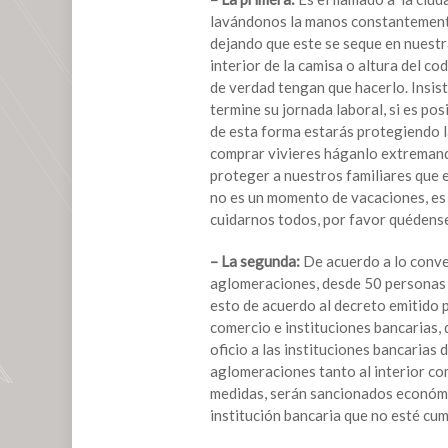
casos
lavándonos la manos constantemente
de
dejando que este se seque en nuestr
COVID-
interior de la camisa o altura del co
19,
de verdad tengan que hacerlo. Insi
quédate
termine su jornada laboral, si es pos
en
de esta forma estarás protegiendo la
casa,
comprar vivieres háganlo extremand
tú
proteger a nuestros familiares que 
salud
no es un momento de vacaciones, es
es
cuidarnos todos, por favor quédense
mi
prioridad”:
– La segunda:
De acuerdo a lo conve
Tavo
aglomeraciones, desde 50 personas y
Pérez
esto de acuerdo al decreto emitido po
comercio e instituciones bancarias, 
oficio a las instituciones bancarias
aglomeraciones tanto al interior co
medidas, serán sancionados económi
institución bancaria que no esté cu