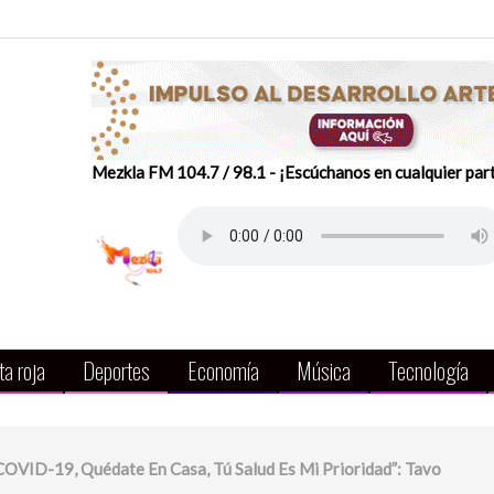
Mezkla FM 104.7 / 98.1 - ¡Escúchanos en cualquier par
a roja
Deportes
Economía
Música
Tecnología
OVID-19, Quédate En Casa, Tú Salud Es Mi Prioridad”: Tavo