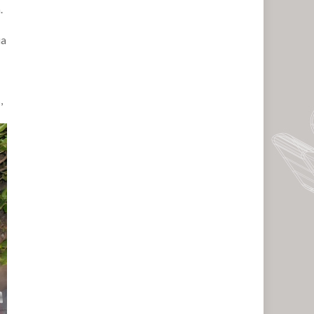
.
ia
,