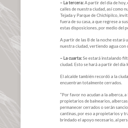
– La tercera:
A partir del día de hoy,
calles de nuestra ciudad, así como n
Tejada y Parque de Chichipilco, invi
fuera de su casa, a que regrese a s
estas disposiciones, por medio del pe
A partir de las 8 de la noche estará 
nuestra ciudad, vertiendo agua con c
– La cuarta:
Se estará instalando fil
ciudad. Esto se hará a partir del día 
El alcalde también recordó a la ciud
encuentran totalmente cerrados.
“Por favor no acudan a la alberca, a 
propietarios de balnearios, albercas
permanecer cerrados o serán sancion
cantinas, por eso a propietarios y t
brindado el apoyo necesario, al pers