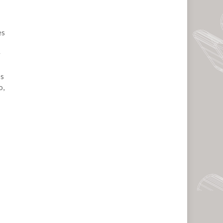
es
y
os
o,