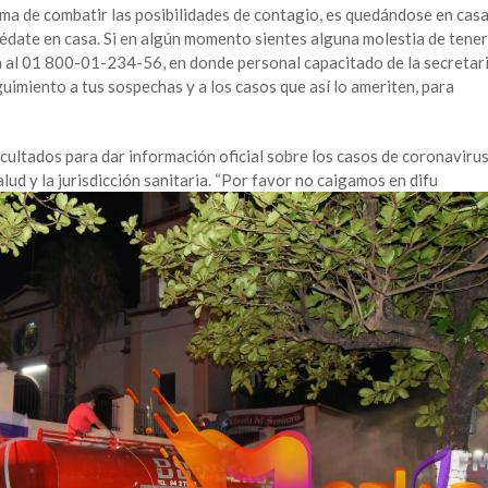
rma de combatir las posibilidades de contagio, es quedándose en casa
quédate en casa. Si en algún momento sientes alguna molestia de tener
a al 01 800-01-234-56, en donde personal capacitado de la secretar
guimiento a tus sospechas y a los casos que así lo ameriten, para
cultados para dar información oficial sobre los casos de coronavirus
alud y la jurisdicción sanitaria. “Por favor no caigamos en difu