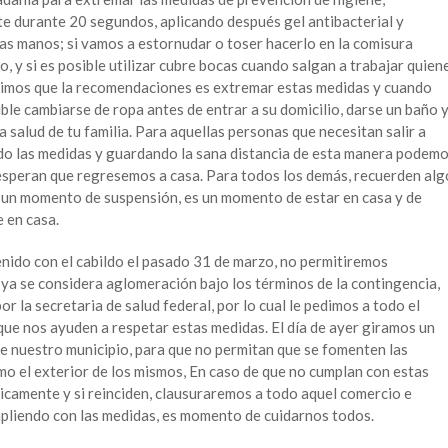
 durante 20 segundos, aplicando después gel antibacterial y
as manos; si vamos a estornudar o toser hacerlo en la comisura
do, y si es posible utilizar cubre bocas cuando salgan a trabajar quien
stimos que la recomendaciones es extremar estas medidas y cuando
ible cambiarse de ropa antes de entrar a su domicilio, darse un baño 
 salud de tu familia. Para aquellas personas que necesitan salir a
o las medidas y guardando la sana distancia de esta manera podem
esperan que regresemos a casa. Para todos los demás, recuerden alg
 un momento de suspensión, es un momento de estar en casa y de
 en casa.
nido con el cabildo el pasado 31 de marzo, no permitiremos
a se considera aglomeración bajo los términos de la contingencia,
r la secretaria de salud federal, por lo cual le pedimos a todo el
que nos ayuden a respetar estas medidas. El día de ayer giramos un
 de nuestro municipio, para que no permitan que se fomenten las
mo el exterior de los mismos, En caso de que no cumplan con estas
camente y si reinciden, clausuraremos a todo aquel comercio e
mpliendo con las medidas, es momento de cuidarnos todos.