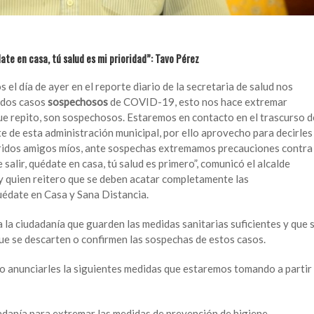
e en casa, tú salud es mi prioridad”: Tavo Pérez
el día de ayer en el reporte diario de la secretaria de salud nos
 dos casos
sospechosos
de COVID-19, esto nos hace extremar
e repito, son sospechosos. Estaremos en contacto en el trascurso d
te de esta administración municipal, por ello aprovecho para decirles
eridos amigos míos, ante sospechas extremamos precauciones contra
salir, quédate en casa, tú salud es primero”, comunicó el alcalde
quien reitero que se deben acatar completamente las
édate en Casa y Sana Distancia.
 la ciudadanía que guarden las medidas sanitarias suficientes y que 
ue se descarten o confirmen las sospechas de estos casos.
ro anunciarles la siguientes medidas que estaremos tomando a partir
adanía para extremar las medidas de prevención de higiene,