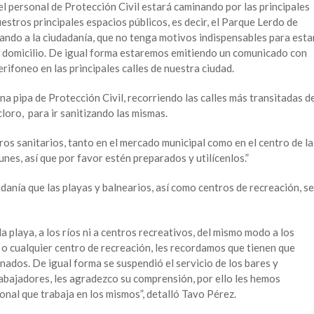
 el personal de Protección Civil estará caminando por las principales
uestros principales espacios públicos, es decir, el Parque Lerdo de
tando a la ciudadanía, que no tenga motivos indispensables para esta
us domicilio. De igual forma estaremos emitiendo un comunicado con
rifoneo en las principales calles de nuestra ciudad.
una pipa de Protección Civil, recorriendo las calles más transitadas d
loro, para ir sanitizando las mismas.
tros sanitarios, tanto en el mercado municipal como en el centro de la
lunes, así que por favor estén preparados y utilícenlos.”
adanía que las playas y balnearios, así como centros de recreación, se
la playa, a los ríos ni a centros recreativos, del mismo modo a los
 o cualquier centro de recreación, les recordamos que tienen que
ados. De igual forma se suspendió el servicio de los bares y
rabajadores, les agradezco su comprensión, por ello les hemos
onal que trabaja en los mismos”, detalló Tavo Pérez.