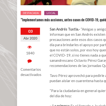
DESTACADA
LOCAL
“Implementamos más acciones, antes casos de COVID-19, quédat
San Andrés Tuxtla.-
“Amigas y amigos 
03
informan que en San Andrés existen
Abr 2020
precauciones ante esos dos casos qu
día para brindarles el apoyo por par
que no están solos, por eso hoy qu
1840
el COVID-19, si no tienes nada a que 
sanandrescano Octavio Pérez Garay 
recomendaciones de las jornadas Qu
Comentarios
desactivados
Tavo Pérez aprovechó para pedirle a
puedan aislar en cuarentena hasta q
en
“Implementamos
“Para la ciudadanía en general quie
más
del día de hoy:
acciones,
antes
– La primera:
Es el llamado a la ciud