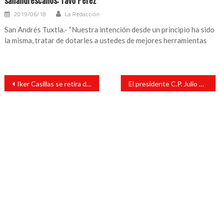
2019/06/18
La Redacción
San Andrés Tuxtla.- “Nuestra intención desde un principio ha sido
la misma, tratar de dotarles a ustedes de mejores herramientas
Navegación
Iker Casillas se retira del fútbol
El presidente C.P. Julio César Ortega continúa trabajando en conjunto con el diputado Juan Javier Gómez Cazarin
de
entradas