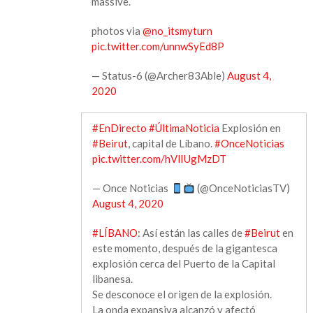
massive.
en
zona
photos via
@no_itsmyturn
portuaria
pic.twitter.com/unnwSyEd8P
del
Libano,
— Status-6 (@Archer83Able)
August 4,
Beirut
2020
#EnDirecto
#ÚltimaNoticia
Explosión en
#Beirut
, capital de Líbano.
#OnceNoticias
pic.twitter.com/hVlIUgMzDT
— Once Noticias
(@OnceNoticiasTV)
August 4, 2020
#LÍBANO
: Así están las calles de
#Beirut
en
este momento, después de la gigantesca
explosión cerca del Puerto de la Capital
libanesa.
Se desconoce el origen de la explosión.
La onda expansiva alcanzó y afectó