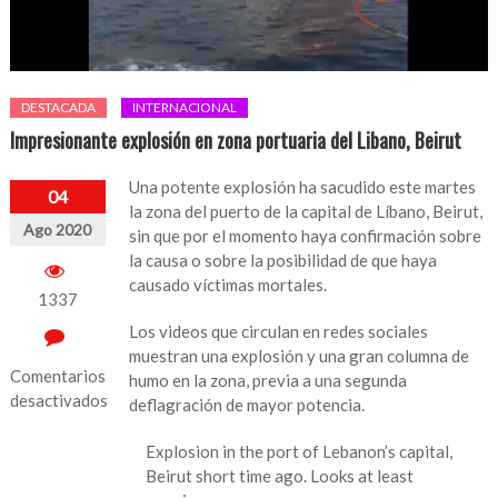
DESTACADA
INTERNACIONAL
Impresionante explosión en zona portuaria del Libano, Beirut
Una potente explosión ha sacudido este martes
04
la zona del puerto de la capital de Líbano, Beirut,
Ago 2020
sin que por el momento haya confirmación sobre
la causa o sobre la posibilidad de que haya
causado víctimas mortales.
1337
Los videos que circulan en redes sociales
muestran una explosión y una gran columna de
Comentarios
humo en la zona, previa a una segunda
desactivados
deflagración de mayor potencia.
en
Explosion in the port of Lebanon’s capital,
Impresionante
Beirut short time ago. Looks at least
explosión