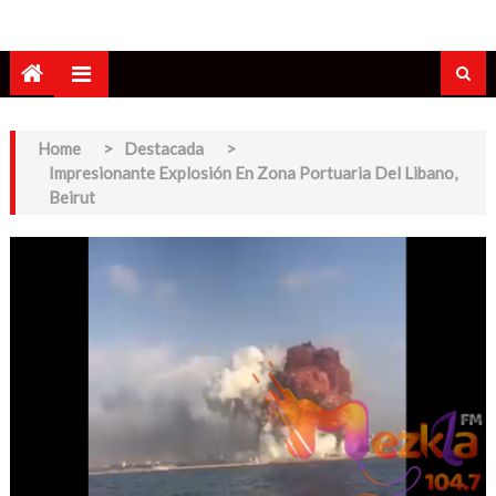
Home
>
Destacada
>
Impresionante Explosión En Zona Portuaria Del Libano,
Beirut