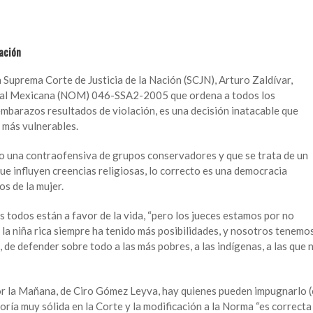
lación
a Suprema Corte de Justicia de la Nación (SCJN), Arturo Zaldívar,
icial Mexicana (NOM) 046-SSA2-2005 que ordena a todos los
embarazos resultados de violación, es una decisión inatacable que
 más vulnerables.
o una contraofensiva de grupos conservadores y que se trata de un
ue influyen creencias religiosas, lo correcto es una democracia
os de la mujer.
 todos están a favor de la vida, “pero los jueces estamos por no
e la niña rica siempre ha tenido más posibilidades, y nosotros tenemo
, de defender sobre todo a las más pobres, a las indígenas, a las que 
Por la Mañana, de Ciro Gómez Leyva, hay quienes pueden impugnarlo (
ría muy sólida en la Corte y la modificación a la Norma “es correcta