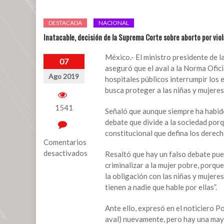
DESTACADA
NACIONAL
Inatacable, decisión de la Suprema Corte sobre aborto por vio
México.- El ministro presidente de l
07
aseguró que el aval a la Norma Of
Ago 2019
hospitales públicos interrumpir los 
busca proteger a las niñas y mujeres
1541
Señaló que aunque siempre ha habid
debate que divide a la sociedad porq
constitucional que defina los derech
Comentarios
desactivados
Resaltó que hay un falso debate pues
criminalizar a la mujer pobre, porqu
en
la obligación con las niñas y mujeres
Inatacable,
tienen a nadie que hable por ellas”.
decisión
de
Ante ello, expresó en el noticiero 
la
aval) nuevamente, pero hay una mayo