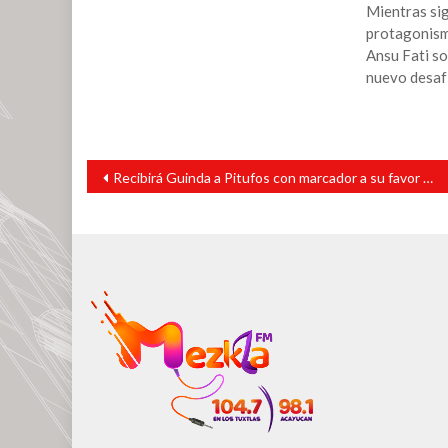
Mientras si
protagonism
Ansu Fati so
nuevo desafí
Navegación
Recibirá Guinda a Pitufos con marcador a su favor en liga Olmeca
de
entradas