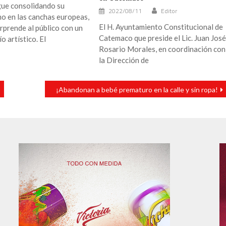
gue consolidando su
2022/08/11
Editor
o en las canchas europeas,
El H. Ayuntamiento Constitucional de
rprende al público con un
Catemaco que preside el Lic. Juan Jos
o artístico. El
Rosario Morales, en coordinación con
la Dirección de
¡Abandonan a bebé prematuro en la calle y sin ropa!