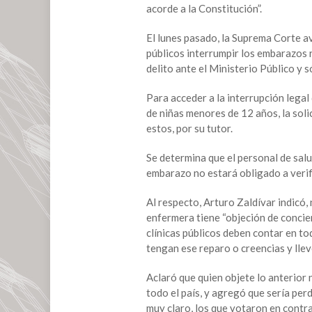
Suprema
acorde a la Constitución”.
Corte
sobre
El lunes pasado, la Suprema Corte 
aborto
públicos interrumpir los embarazos r
por
delito ante el Ministerio Público y s
violación
Para acceder a la interrupción legal
de niñas menores de 12 años, la solic
estos, por su tutor.
Se determina que el personal de salu
embarazo no estará obligado a verific
Al respecto, Arturo Zaldívar indicó,
enfermera tiene “objeción de concienc
clínicas públicos deben contar en 
tengan ese reparo o creencias y llev
Aclaró que quien objete lo anterior 
todo el país, y agregó que sería per
muy claro, los que votaron en contr