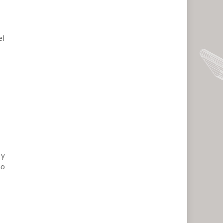
el
 y
no