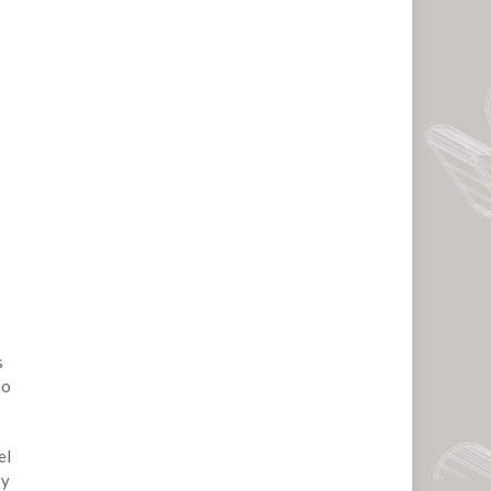
s
no
el
 y