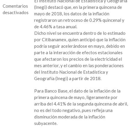
El Instituto Nacional de Estadística y Geografía
Comentarios
(Inegi) destacó que, en la primera quincena de
desactivados
mayo de 2018, los datos de la inflación
registraron un retroceso de 0.29% quincenal y
en
de 4.46% a tasa anual.
Inflación
Dicho nivel se encuentra dentro de lo estimado
alcanza
por Citibanamex, quien anticipó que la inflación
nuevo
podría seguir acelerándose en mayo, debido en
máximo
parte a la interacción de efectos estacionales
en
que afectaron los precios de la electricidad el
el
mes anterior, y el cambio en las ponderaciones
año,
del Instituto Nacional de Estadística y
llega
Geografía (Inegi) a partir de 2018.
a
4.43%
Para Banco Base, el dato de la inflación de la
primera quincena de mayo, ligeramente por
arriba del 4.41% de la segunda quincena de abril,
no es del todo negativo, pues refleja una
disminución moderada de la inflación
subyacente.