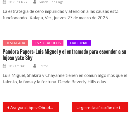
2025/03/27
Guadalupe Cagal
La estrategia de cero impunidad y atención a las causas está
funcionando. Xalapa, Ver., jueves 27 de marzo de 2025.-
DESTACADA
ESPECTÁCULOS
NACIONAL
Pandora Papers: Luis Miguel y el entramado para esconder a su
lujoso yate Sky
2021/10/05
Editor
Luis Miguel, Shakira y Chayanne tienen en común algo más que el
talento, la fama y la fortuna. Desde Beverly Hills o las
Navegación
Asegura López Obrador que no hay despidos en el sector salud, es falso
Urge reclasificación de tarifas de CFE para San Andrés Tuxtla: Tavo Pérez
de
entradas