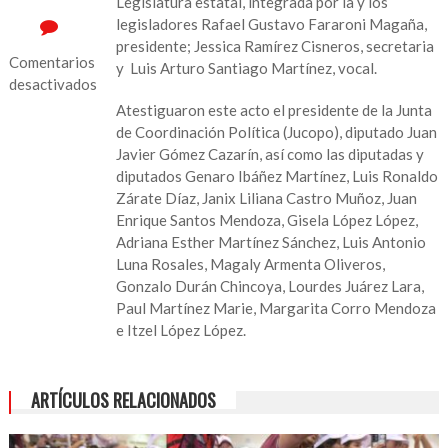
Legislatura estatal, integrada por la y los
legisladores Rafael Gustavo Fararoni Magaña,
presidente; Jessica Ramírez Cisneros, secretaria
Comentarios
y Luis Arturo Santiago Martínez, vocal.
desactivados
Atestiguaron este acto el presidente de la Junta
en
de Coordinación Política (Jucopo), diputado Juan
Inicia
Javier Gómez Cazarín, así como las diputadas y
actividades
diputados Genaro Ibáñez Martínez, Luis Ronaldo
la
Zárate Díaz, Janix Liliana Castro Muñoz, Juan
Comisión
Enrique Santos Mendoza, Gisela López López,
de
Adriana Esther Martínez Sánchez, Luis Antonio
Administración
Luna Rosales, Magaly Armenta Oliveros,
y
Gonzalo Durán Chincoya, Lourdes Juárez Lara,
Presupuesto
Paul Martínez Marie, Margarita Corro Mendoza
e Itzel López López.
ARTÍCULOS RELACIONADOS