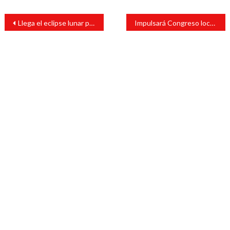
Navegación
Llega el eclipse lunar parcial más largo en 580 años
Impulsará Congreso local municipalismo en Veracruz
de
entradas