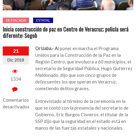
DESTACADA
ESTATAL
Inicia construcción de paz en Centro de Veracruz; policía será
diferente: Segob
Orizaba.- A
l poner en marcha el Programa
21
Unidos para la Construcción de la Paz en la
Dic 2018
Región Centro, que involucra a 60 municipios, el
secretario de Seguridad Pública, Hugo Gutiérrez
Maldonado, dijo que son cinco grupos de
1334
delincuentes los que operan en Veracruz,
cometiendo delitos graves.
Comentarios
Entrevistado al término de la ceremonia en la
desactivados
que se contó con la presencia del secretario de
Gobierno, Eric Burgos Cisneros, el titular de la
en
SSP dijo que la seguridad en el estado está en
Inicia
manos de las fuerzas estatales y nacionales.
construcción