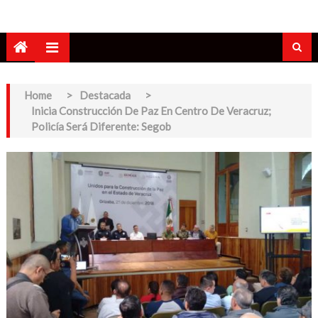
Home
>
Destacada
>
Inicia Construcción De Paz En Centro De Veracruz;
Policía Será Diferente: Segob