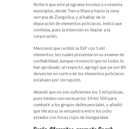
de
Reiteró que este programa involucra a sesenta
paz
municipios, desde Tierra Blanca hasta la zona
en
serrana de Zongolica, y al hablar de la
Centro
depuración de elementos policíacos, indicó que
de
continúa, pues la intención es limpiar a la
Veracruz;
corporación.
policía
será
Mencionó que recibió la SSP con 5 mil
diferente:
elementos, los cuales presentaron su examen de
Segob
confiabilidad, aunque reconoció que no todos lo
han aprobado; al respecto, agregó que ya son 80
denuncias en contra de los elementos policiacos
estatales por corrupción.
Abundó que no son suficientes los 5 mil policías,
pues mínimo son necesarios 14 mil 500 para
combatir a los grupos delincuenciales, y añadió
que Veracruz se encuentra entre los ocho
estados con focos rojos de inseguridad.