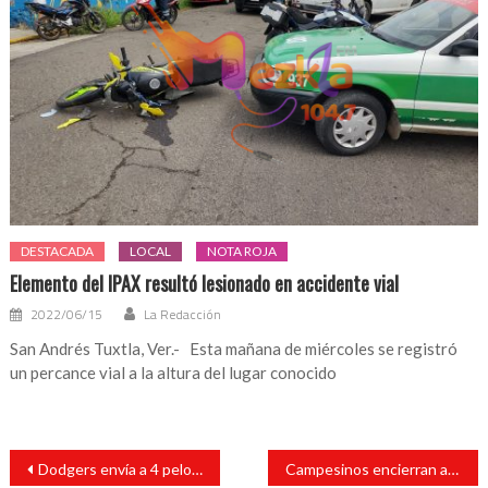
DESTACADA
LOCAL
NOTA ROJA
Elemento del IPAX resultó lesionado en accidente vial
2022/06/15
La Redacción
San Andrés Tuxtla, Ver.- Esta mañana de miércoles se registró
un percance vial a la altura del lugar conocido
Navegación
Dodgers envía a 4 peloteros a Cincinnati; entre ellos Yasiel Puig
Campesinos encierran a diputados en San Lázaro
de