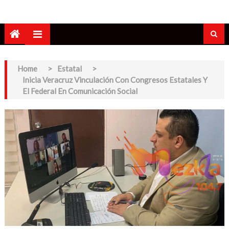
Home
>
Estatal
>
Inicia Veracruz Vinculación Con Congresos Estatales Y
El Federal En Comunicación Social