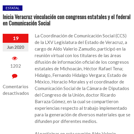
ESTATAL
Inicia Veracruz vinculación con congresos estatales y el federal
en Comunicación Social
La Coordinación de Comunicación Social (CCS)
19
de la LXV Legislatura del Estado de Veracruz, a
Jun 2020
cargo de Aldo Valerio Zamudio, participó en la
reunión virtual con los titulares de las áreas
difusión de información oficial de los congresos
1202
estatales de Michoacán, Héctor Rafael Tena;
Hidalgo, Fernando Hidalgo Vergara; Estado de
México, Horacio Morales y el coordinador de
Comentarios
Comunicación Social de la Cámara de Diputados
desactivados
del Congreso de la Unión, doctor Ricardo
Barraza Gómez, en la cual se compartieron
en
experiencias respecto al trabajo implementado
Inicia
para la generación de diversos materiales que se
Veracruz
difunden por diferentes medios.
vinculación
con
Al participar en esta reunión Aldo Valerio