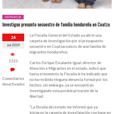
NOTA ROJA
Investigan presunto secuestro de familia hondureña en Coatza
La Fiscalía General del Estado ya abrió una
24
carpeta de investigación por el presupuesto
Jul 2019
secuestro en Coatzacoalcos de una familia de
migrantes hondureños.
1225
Carlos Enrique Escalante Igual, director de
Atención a Migrantes en el estado, indicó que
hasta el momento la Fiscalía le ha indicado que
Comentarios
no ha recibido ninguna denuncia formal por los
desactivados
hechos, sin embargo, ya se encuentran
investigando esta posible privación de la
en
libertad.
Investigan
presunto
“La fiscalía del estado me informó que ya
secuestro
iniciaron la carpeta de investigación con base en