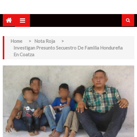
Home
>
Nota Roja
>
Investigan Presunto Secuestro De Familia Hondureña
En Coatza