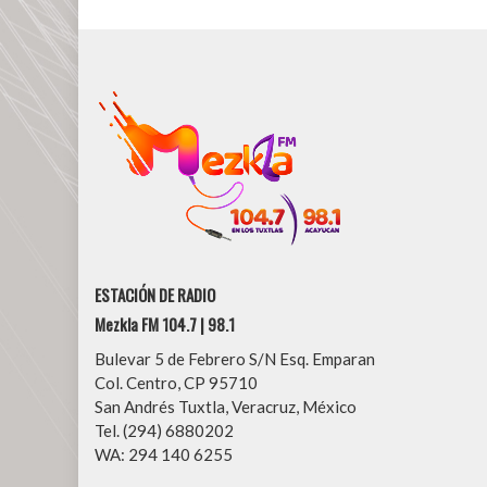
ESTACIÓN DE RADIO
Mezkla FM 104.7 | 98.1
Bulevar 5 de Febrero S/N Esq. Emparan
Col. Centro, CP 95710
San Andrés Tuxtla, Veracruz, México
Tel. (294) 6880202
WA: 294 140 6255