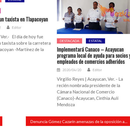
 un taxista en Tlapacoyan
2
Editor
Ver.- El día de hoy fue
DESTACADA
ESTATAL
 taxista sobre la carretera
Implementará Canaco – Acayucan
acoyan -Martínez de la
programa local de ayuda para socios 
empleados de comercios adheridos
2020/04/20
Editor
Virgilio Reyes | Acayucan, Ver. - La
recién nombrada presidente de la
Cámara Nacional de Comercio
(Canaco)-Acayucan, Cinthia Aulí
Mendoza
Denuncia Gómez Cazarín amenazas de la oposición a munícipes