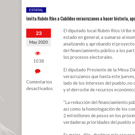
ESTATAL
Invita Rubén Ríos a Cabildos veracruzanos a hacer historia, a
El diputado local Rubén Ríos Uribe i
23
estado en general, a sumarse al mom
May 2020
analizando y aprobando el proyecto 
del financiamiento público a los part
los procesos electorales.
1038
El diputado Presiente de la Mesa Dir
veracruzanos que hasta este jueves,
Comentarios
lado de los intereses del pueblo, no 
desactivados
y el derroche de recursos económicos
en
“La reducción del financiamiento pú
Invita
así como la homologación de los comi
Rubén
2 mil millones de pesos en los próxi
Ríos
verdaderas prioridades del pueblo v
a
Cabildos
Es mejor -dijo- destinar más recursos