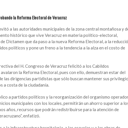
probando la Reforma Electoral de Veracruz
nvitó a las autoridades municipales de la zona central montañosa y d
ento histórico que vive Veracruz en materia político-electoral,
de Dictamen que da paso a la nueva Reforma Electoral, a la reducci
idos políticos y pone un freno a la tendencia a la alza en el costo de
ectiva del H. Congreso de Veracruz felicitó a los Cabildos
 avalaron la Reforma Electoral, pues con ello, demuestran estar del
de las dirigencias partidistas que sólo buscan mantener sus privilegi
 a costa de la ciudadanía.
blico a partidos políticos y la reorganización del organismo operado
cios municipales con los locales, permitirán un ahorro superior a lo
mos años, recursos que podrán redistribuirse para la atención de
eracruzano”, enfatizó.
 a la infraestructura hospitalaria, a las escuelas y a las obras de