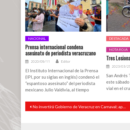
NACIONAL
DESTACADA
Prensa internacional condena
NOTA ROJA
asesinato de periodista veracruzano
Tres Lesion
2020/09/11
Editor
2023/03/2
El Instituto Internacional de la Prensa
San Andrés T
(IPI, por su siglas en inglés) condenó el
este sábado 
“espantoso asesinato” del periodista
vial en el c
mexicano Julio Valdivia, al tiempo
Navegación
No invertirá Gobierno de Veracruz en Carnaval; apoyará con seguridad
de
entradas