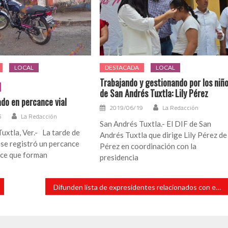
LOCAL
DESTACADA
LOCAL
Trabajando y gestionando por los niñ
de San Andrés Tuxtla: Lily Pérez
ado en percance vial
2019/06/19
La Redacción
5
La Redacción
San Andrés Tuxtla.- El DIF de San
uxtla, Ver.- La tarde de
Andrés Tuxtla que dirige Lily Pérez de
se registró un percance
Pérez en coordinación con la
ruce que forman
presidencia
Difunden lista de expresidentes relacionados con empresas energéticas