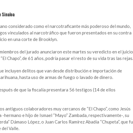
e Sinaloa
cano considerado como el narcotraficante más poderoso del mundo,
rgos vinculados al narcotráfico que fueron presentados en su contra
icio en una corte de Brooklyn.
s miembros del jurado anunciaron este martes su veredicto en el juicio
El Chapo”, de 61 años, podría pasar el resto de su vida tras las rejas
e incluyen delitos que van desde distribución e importación de
arihuana, hasta uso de armas de fuego o lavado de dinero.
spués de que la fiscalía presentara 56 testigos (14 de ellos
nos antiguos colaboradores muy cercanos de “El Chapo”, como Jesús
 -hermano e hijo de Ismael “Mayo” Zambada, respectivamente-, su
erda” Dámaso López, o Juan Carlos Ramírez Abadía “Chupeta”, que f
 del Valle.