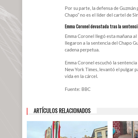
Guzmán,
Por su parte, la defensa de Guzmán p
líder
Chapo” no es el líder del cartel de S
del
Emma Coronel devastada tras la sentenc
cartel
de
Emma Coronel llegó esta mañana al P
Sinaloa
llegaron a la sentencia del Chapo G
cadena perpetua.
Emma Coronel escuchó la sentencia d
New York Times, levantó el pulgar pa
vida en la cárcel.
Fuente: BBC
ARTÍCULOS RELACIONADOS