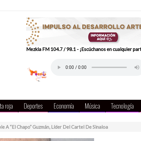
Mezkla FM 104.7 / 98.1 - ¡Escúchanos en cualquier par
a roja
Deportes
Economía
Música
Tecnología
le A “El Chapo” Guzmán, Líder Del Cartel De Sinaloa