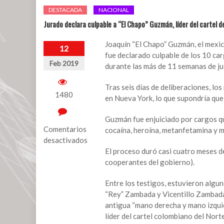
DESTACADA
NACIONAL
Jurado declara culpable a “El Chapo” Guzmán, líder del cartel d
Joaquín “El Chapo” Guzmán, el mexi
12
fue declarado culpable de los 10 ca
Feb 2019
durante las más de 11 semanas de ju
Tras seis días de deliberaciones, lo
1480
en Nueva York, lo que supondría que “
Guzmán fue enjuiciado por cargos qu
Comentarios
cocaína, heroína, metanfetamina y m
desactivados
El proceso duró casi cuatro meses de
en
cooperantes del gobierno).
Jurado
declara
Entre los testigos, estuvieron algu
culpable
“Rey” Zambada y Vicentillo Zambada
a
antigua “mano derecha y mano izqui
“El
líder del cartel colombiano del Norte
Chapo”