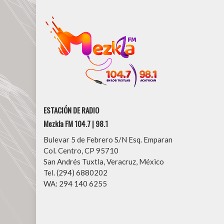
ESTACIÓN DE RADIO
Mezkla FM 104.7 | 98.1
Bulevar 5 de Febrero S/N Esq. Emparan
Col. Centro, CP 95710
San Andrés Tuxtla, Veracruz, México
Tel. (294) 6880202
WA: 294 140 6255