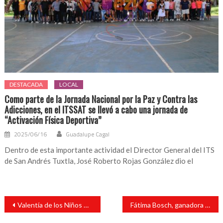
DESTACADA
LOCAL
Como parte de la Jornada Nacional por la Paz y Contra las
Adicciones, en el ITSSAT se llevó a cabo una jornada de
“Activación Física Deportiva”
2025/06/16
Guadalupe Cagal
Dentro de esta importante actividad el Director General del ITS
de San Andrés Tuxtla, José Roberto Rojas González dio el
Navegación
Valentía de los Niños Héroes recordatorio para luchar por un Veracruz justo y unido: Gobernadora
Fátima Bosch, ganadora de Miss Universo México rompe el silencio tras desplante de compañeras
de
entradas