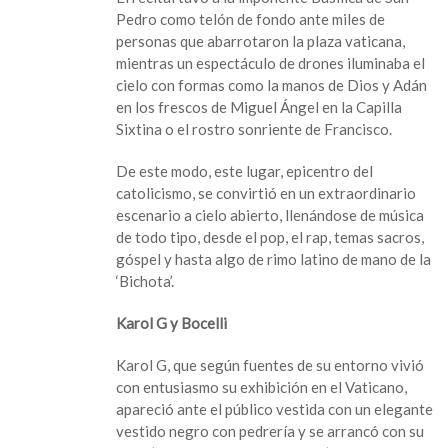
la
Pedro como telón de fondo ante miles de
fraternidad
personas que abarrotaron la plaza vaticana,
en
mientras un espectáculo de drones iluminaba el
un
cielo con formas como la manos de Dios y Adán
macroconcierto
en los frescos de Miguel Ángel en la Capilla
en
Sixtina o el rostro sonriente de Francisco.
El
Vaticano
De este modo, este lugar, epicentro del
catolicismo, se convirtió en un extraordinario
escenario a cielo abierto, llenándose de música
de todo tipo, desde el pop, el rap, temas sacros,
góspel y hasta algo de rimo latino de mano de la
‘Bichota’.
Karol G y Bocelli
Karol G, que según fuentes de su entorno vivió
con entusiasmo su exhibición en el Vaticano,
apareció ante el público vestida con un elegante
vestido negro con pedrería y se arrancó con su