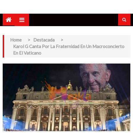
Home
>
Destacada
>
Karol G Canta Por La Fraternidad En Un Macroconcierto
En El Vaticano