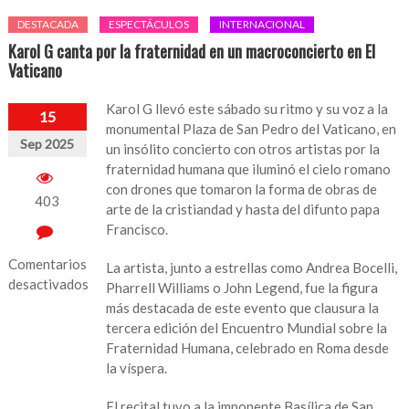
DESTACADA
ESPECTÁCULOS
INTERNACIONAL
Karol G canta por la fraternidad en un macroconcierto en El
Vaticano
Karol G llevó este sábado su ritmo y su voz a la
15
monumental Plaza de San Pedro del Vaticano, en
Sep 2025
un insólito concierto con otros artistas por la
fraternidad humana que iluminó el cielo romano
con drones que tomaron la forma de obras de
403
arte de la cristiandad y hasta del difunto papa
Francisco.
Comentarios
La artista, junto a estrellas como Andrea Bocelli,
desactivados
Pharrell Williams o John Legend, fue la figura
más destacada de este evento que clausura la
en
tercera edición del Encuentro Mundial sobre la
Karol
Fraternidad Humana, celebrado en Roma desde
G
la víspera.
canta
por
El recital tuvo a la imponente Basílica de San