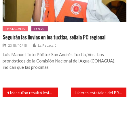
DESTACADA
LOCAL
Seguirán las lluvias en los tuxtlas, señala PC regional
2018/10/18
La Redacción
Luis Manuel Toto Pólito/ San Andrés Tuxtla, Ver.- Los
pronósticos de la Comisión Nacional del Agua (CONAGUA),
indican que las próximas
Navegación
Masculino resultó lesionado tras ser atropellado por un taxi
Líderes estatales del PRI, PAN y PRD dan conferencia de prensa
de
entradas