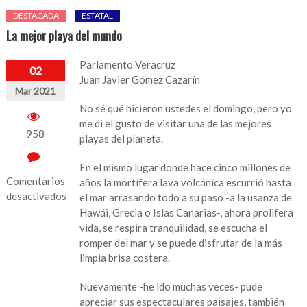
DESTACADA
ESTATAL
La mejor playa del mundo
Parlamento Veracruz
02
Juan Javier Gómez Cazarín
Mar 2021
No sé qué hicieron ustedes el domingo, pero yo
me di el gusto de visitar una de las mejores
958
playas del planeta.
En el mismo lugar donde hace cinco millones de
Comentarios
años la mortífera lava volcánica escurrió hasta
desactivados
el mar arrasando todo a su paso -a la usanza de
Hawái, Grecia o Islas Canarias-, ahora prolifera
en
vida, se respira tranquilidad, se escucha el
La
romper del mar y se puede disfrutar de la más
mejor
limpia brisa costera.
playa
del
Nuevamente -he ido muchas veces- pude
mundo
apreciar sus espectaculares paisajes, también