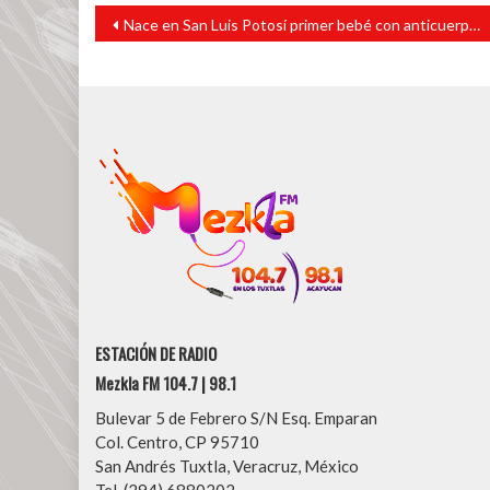
Navegación
Nace en San Luis Potosí primer bebé con anticuerpos contra el COVID-19
de
entradas
ESTACIÓN DE RADIO
Mezkla FM 104.7 | 98.1
Bulevar 5 de Febrero S/N Esq. Emparan
Col. Centro, CP 95710
San Andrés Tuxtla, Veracruz, México