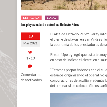
DESTACADA
LOCAL
Las playas estarán abiertas: Octavio Pérez
El alcalde Octavio Pérez Garay info
18
el cierre de playas, en San Andrés 
Mar 2021
la economía de los prestadores de se
El munícipe agregó que estarán muy 
1713
en caso de indicar el cierre, en el 
“Estamos preparándonos con el cuid
Comentarios
estamos organizando el operativo q
desactivados
corporaciones de auxilio y además la
determinar si se colocan filtros sani
en
Las
playas
estarán