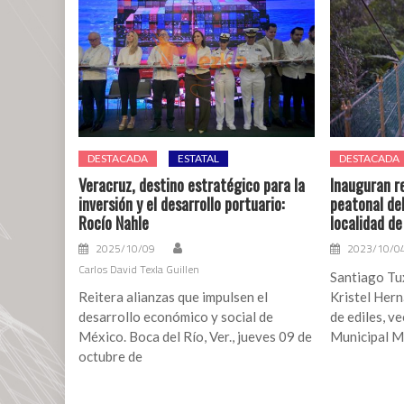
DESTACADA
ESTATAL
DESTACADA
Veracruz, destino estratégico para la
Inauguran re
inversión y el desarrollo portuario:
peatonal del
Rocío Nahle
localidad d
2025/10/09
2023/10/0
Carlos David Texla Guillen
Santiago Tux
Reitera alianzas que impulsen el
Kristel Her
desarrollo económico y social de
de ediles, v
México. Boca del Río, Ver., jueves 09 de
Municipal Ma
octubre de