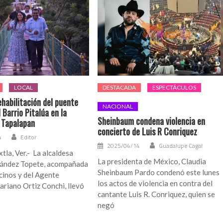
LOCAL
DESTACADA
ESPECTÁCULOS
habilitación del puente
NACIONAL
 Barrio Pitalúa en la
Sheinbaum condena violencia en
e Tapalapan
concierto de Luis R Conriquez
4
Editor
2025/04/14
Guadalupe Cagal
tla, Ver.- La alcaldesa
La presidenta de México, Claudia
nández Topete, acompañada
Sheinbaum Pardo condenó este lunes
ecinos y del Agente
los actos de violencia en contra del
riano Ortiz Conchi, llevó
cantante Luis R. Conriquez, quien se
negó