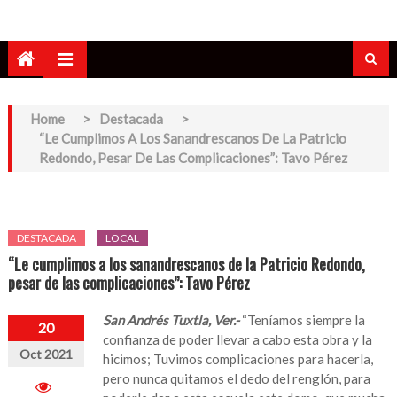
Home
>
Destacada
>
“Le Cumplimos A Los Sanandrescanos De La Patricio
Redondo, Pesar De Las Complicaciones”: Tavo Pérez
DESTACADA
LOCAL
“Le cumplimos a los sanandrescanos de la Patricio Redondo,
pesar de las complicaciones”: Tavo Pérez
San Andrés Tuxtla, Ver.-
“Teníamos siempre la
20
confianza de poder llevar a cabo esta obra y la
Oct 2021
hicimos; Tuvimos complicaciones para hacerla,
pero nunca quitamos el dedo del renglón, para