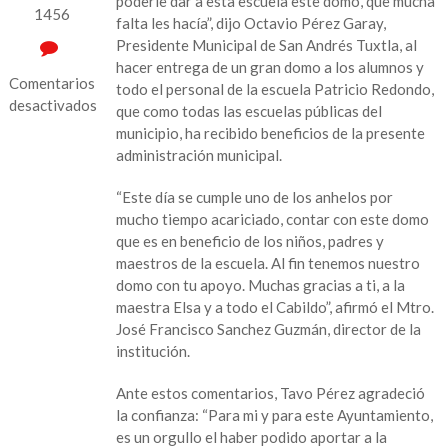
poderle dar a esta escuela este domo, que mucha
1456
falta les hacía”, dijo Octavio Pérez Garay,
Presidente Municipal de San Andrés Tuxtla, al
hacer entrega de un gran domo a los alumnos y
Comentarios
todo el personal de la escuela Patricio Redondo,
desactivados
que como todas las escuelas públicas del
municipio, ha recibido beneficios de la presente
en
administración municipal.
“Le
cumplimos
“Este día se cumple uno de los anhelos por
a
mucho tiempo acariciado, contar con este domo
los
que es en beneficio de los niños, padres y
sanandrescanos
maestros de la escuela. Al fin tenemos nuestro
de
domo con tu apoyo. Muchas gracias a ti, a la
la
maestra Elsa y a todo el Cabildo”, afirmó el Mtro.
Patricio
José Francisco Sanchez Guzmán, director de la
Redondo,
institución.
pesar
de
Ante estos comentarios, Tavo Pérez agradeció
las
la confianza: “Para mi y para este Ayuntamiento,
complicaciones”:
es un orgullo el haber podido aportar a la
Tavo