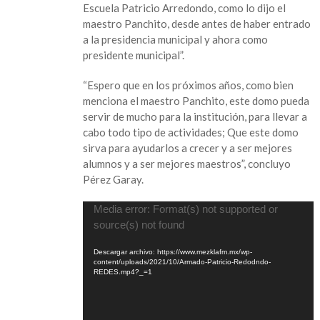
Escuela Patricio Arredondo, como lo dijo el
Pérez
maestro Panchito, desde antes de haber entrado
a la presidencia municipal y ahora como
presidente municipal”.
“Espero que en los próximos años, como bien
menciona el maestro Panchito, este domo pueda
servir de mucho para la institución, para llevar a
cabo todo tipo de actividades; Que este domo
sirva para ayudarlos a crecer y a ser mejores
alumnos y a ser mejores maestros”, concluyo
Pérez Garay.
Reproductor
Media error: Format(s) not supported or
de
source(s) not found
vídeo
Descargar archivo: https://www.mezklafm.mx/wp-
content/uploads/2021/10/Armado-Patricio-Redodndo-
REDES.mp4?_=1