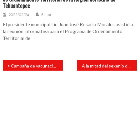
Tehuantepec
2022/02/24
Editor
El presidente municipal Lic. Juan José Rosario Morales asistió a
la reunión informativa para el Programa de Ordenamiento
Territorial de
Navegación
Campaña de vacunación contra la influenza, a partir del 3 de noviembre: López-Gatell
A la mitad del sexenio de AMLO, México rebasa los 100 mil homicidios y feminicidios
de
entradas