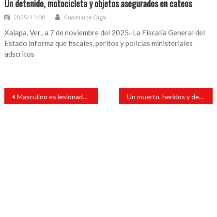
Un detenido, motocicleta y objetos asegurados en cateos
2025/11/08
Guadalupe Cagal
Xalapa, Ver., a 7 de noviembre del 2025.-La Fiscalía General del
Estado informa que fiscales, peritos y policías ministeriales
adscritos
Navegación
Masculino es lesionado al participar en riña
Un muerto, heridos y desaparecidos dejó explosión en plataforma Ku-Alfa de Pemex: AMLO
de
entradas