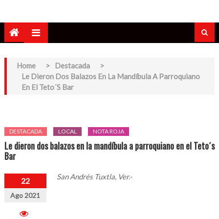
Home
>
Destacada
>
Le Dieron Dos Balazos En La Mandíbula A Parroquiano
En El Teto´s Bar
DESTACADA
LOCAL
NOTA ROJA
Le dieron dos balazos en la mandíbula a parroquiano en el Teto´s
Bar
San Andrés Tuxtla, Ver.-
22
Ago 2021