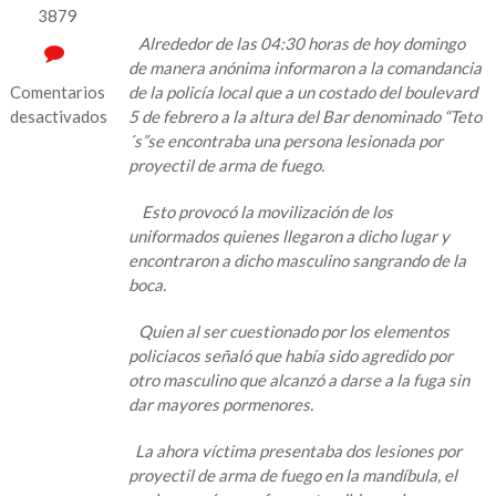
3879
Alrededor de las 04:30 horas de hoy domingo
de manera anónima informaron a la comandancia
Comentarios
de la policía local que a un costado del boulevard
desactivados
5 de febrero a la altura del Bar denominado “Teto
´s”se encontraba una persona lesionada por
en
proyectil de arma de fuego.
Le
dieron
Esto provocó la movilización de los
dos
uniformados quienes llegaron a dicho lugar y
balazos
encontraron a dicho masculino sangrando de la
en
boca.
la
mandíbula
Quien al ser cuestionado por los elementos
a
policiacos señaló que había sido agredido por
parroquiano
otro masculino que alcanzó a darse a la fuga sin
en
dar mayores pormenores.
el
Teto
La ahora víctima presentaba dos lesiones por
´s
proyectil de arma de fuego en la mandíbula, el
Bar