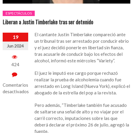
ESPECTÁCULOS
Liberan a Justin Timberlake tras ser detenido
El cantante Justin Timberlake compareció ante
19
un tribunal tras ser arrestado por conducir ebrio
Jun 2024
y el juez decidió ponerle en libertad sin fianza,
tras acusarle de conducir bajo los efectos del
alcohol, informó este miércoles “Variety”.
424
El juez le imputó ese cargo porque rechazó
realizar la prueba de alcoholemia cuando fue
Comentarios
arrestado en Long Island (Nueva York), explicó el
desactivados
abogado de la estrella del pop a la revista.
en
Pero además, “Timberlake también fue acusado
Liberan
de saltarse una señal de alto y no viajar por el
a
carril correcto, imputaciones sobre las que
Justin
deberá declarar el próximo 26 de julio, agregó la
Timberlake
fuente.