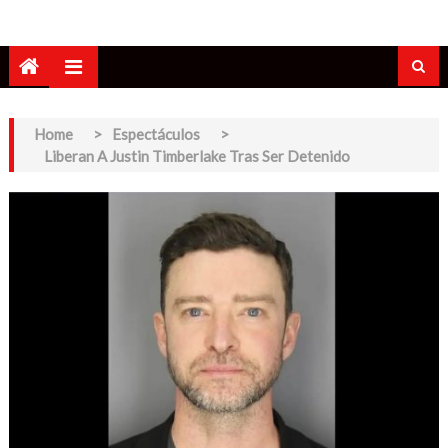
Home
>
Espectáculos
>
Liberan A Justin Timberlake Tras Ser Detenido