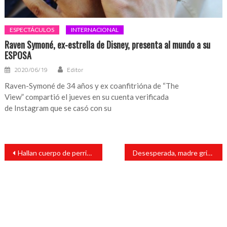
ESPECTÁCULOS
INTERNACIONAL
Raven Symoné, ex-estrella de Disney, presenta al mundo a su
ESPOSA
2020/06/19
Editor
Raven-Symoné de 34 años y ex coanfitrióna de “The
View” compartió el jueves en su cuenta verificada
de Instagram que se casó con su
Navegación
Hallan cuerpo de perrito con huellas de tortura en el bosque de Nativitas, Xochimilco
Desesperada, madre grita para “despertar” a su hijo muerto tras choque
de
entradas