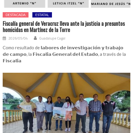
DESTACADA
ESTATAL
Fiscalía general de Veracruz lleva ante la justicia a presuntos
homicidas en Martínez de la Torre
2026/05/04
Guadalupe Cagal
Como resultado de 𝗹𝗮𝗯𝗼𝗿𝗲𝘀 𝗱𝗲 𝗶𝗻𝘃𝗲𝘀𝘁𝗶𝗴𝗮𝗰𝗶𝗼́𝗻 𝘆 𝘁𝗿𝗮𝗯𝗮𝗷𝗼
𝗱𝗲 𝗰𝗮𝗺𝗽𝗼, la 𝗙𝗶𝘀𝗰𝗮𝗹𝗶́𝗮 𝗚𝗲𝗻𝗲𝗿𝗮𝗹 𝗱𝗲𝗹 𝗘𝘀𝘁𝗮𝗱𝗼, a través de la
𝗙𝗶𝘀𝗰𝗮𝗹𝗶́𝗮