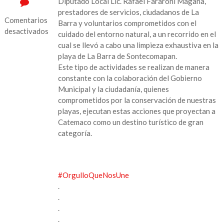
Diputado Local Lic. Rafael Fararoni Magaña,
prestadores de servicios, ciudadanos de La
Comentarios
Barra y voluntarios comprometidos con el
desactivados
cuidado del entorno natural, a un recorrido en el
cual se llevó a cabo una limpieza exhaustiva en la
en
playa de La Barra de Sontecomapan.
Limpieza
Este tipo de actividades se realizan de manera
en
constante con la colaboración del Gobierno
la
Municipal y la ciudadanía, quienes
playa
comprometidos por la conservación de nuestras
de
playas, ejecutan estas acciones que proyectan a
La
Catemaco como un destino turístico de gran
Barra
categoría.
de
Sontecomapan
#OrgulloQueNosUne
.
.
.
.