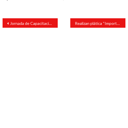
Navegación
Jornada de Capacitación para el Control Interno y la Vigilancia de la Hacienda Pública para el Desarrollo Municipal
Realizan plática “Importancia del Manejo Reproductivo Bovino” en Catemaco
de
entradas