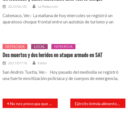
2022/04/20
La Redacción
Catemaco, Ver.- La mañana de hoy miercoles se registró un
aparatoso choque frontal entre un autobús de turismo y un
DESTACADA
LOCAL
NOTA ROJA
Dos muertos y dos heridos en ataque armado en SAT
2021/07/16
Editor
San Andrés Tuxtla, Ver.- Hoy pasado del mediodía se registró
una fuerte movilización policiaca y de cuerpos de emergencia,
Navegación
No nos preocupa que Veracruz tenga alerta en EU: Cisneros
Ejército brinda alimentos a migrantes varados en Chiapas
de
entradas