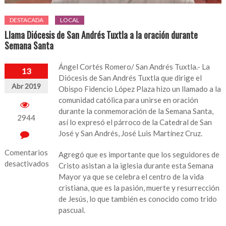
DESTACADA
LOCAL
Llama Diócesis de San Andrés Tuxtla a la oración durante
Semana Santa
Ángel Cortés Romero/ San Andrés Tuxtla.- La
13
Diócesis de San Andrés Tuxtla que dirige el
Abr 2019
Obispo Fidencio López Plaza hizo un llamado a la
comunidad católica para unirse en oración
durante la conmemoración de la Semana Santa,
2944
así lo expresó el párroco de la Catedral de San
José y San Andrés, José Luis Martínez Cruz.
Comentarios
Agregó que es importante que los seguidores de
desactivados
Cristo asistan a la iglesia durante esta Semana
Mayor ya que se celebra el centro de la vida
en
cristiana, que es la pasión, muerte y resurrección
Llama
de Jesús, lo que también es conocido como trido
Diócesis
pascual.
de
San