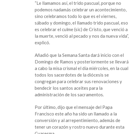
“Le llamamos así, el trido pascual, porque no
Andrés
podemos nadamás celebrar un acontecimiento,
Tuxtla
sino celebramos todo lo que es el viernes,
a
sábado y domingo, el llamado trido pascual, eso
la
es celebrar el culme (sic) de Cristo, que venció a
oración
la muerte, venció al pecado y nos da nueva vida”,
durante
explicó.
Semana
Santa
Añadió que la Semana Santa dará inicio con el
Domingo de Ramos y posteriormente se llevará
a cabo la misa crismal el día miércoles, en la cual
todos los sacerdotes de la diócesis se
congregan para celebrar sus renovaciones y
bendecir los santos aceites para la
administración de los sacramentos.
Por último, dijo que el mensaje del Papa
Francisco este año ha sido un llamado a la
conversión y al arrepentimiento, además de
tener un corazón y rostro nuevo durante esta
Cuaresma.