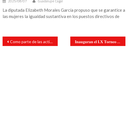
2025/08/07
Guadalupe Cagal
La diputada Elizabeth Morales García propuso que se garantice a
las mujeres la igualdad sustantiva en los puestos directivos de
Navegación
Como parte de las actividades por los 500 años de fundación de Santiago Tuxtla, comparten programa
𝐈𝐧𝐚𝐮𝐠𝐮𝐫𝐚𝐧 𝐞𝐥 𝐋𝐗 𝐓𝐨𝐫𝐧𝐞𝐨 𝐈𝐧𝐭𝐞𝐫𝐢𝐨𝐫 𝐝𝐞 𝐅𝐮́𝐭𝐛𝐨𝐥 𝐞𝐧 𝐞𝐥 𝐓𝐞𝐜 𝐝𝐞 𝐒𝐚𝐧 𝐀𝐧𝐝𝐫𝐞́𝐬.
de
entradas