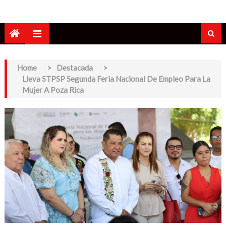
Home
>
Destacada
>
Lleva STPSP Segunda Feria Nacional De Empleo Para La
Mujer A Poza Rica