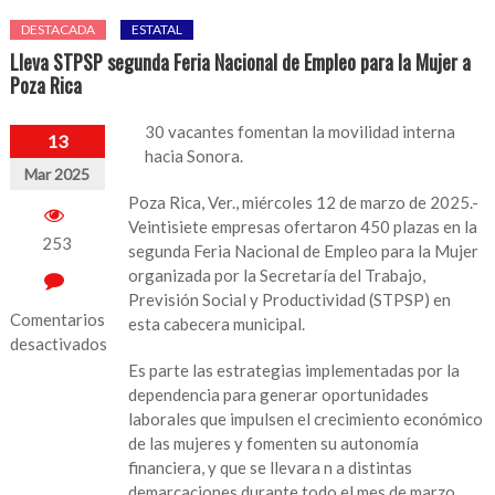
DESTACADA
ESTATAL
Lleva STPSP segunda Feria Nacional de Empleo para la Mujer a
Poza Rica
30 vacantes fomentan la movilidad interna
13
hacia Sonora.
Mar 2025
Poza Rica, Ver., miércoles 12 de marzo de 2025.-
Veintisiete empresas ofertaron 450 plazas en la
253
segunda Feria Nacional de Empleo para la Mujer
organizada por la Secretaría del Trabajo,
Previsión Social y Productividad (STPSP) en
Comentarios
esta cabecera municipal.
desactivados
Es parte las estrategias implementadas por la
en
dependencia para generar oportunidades
Lleva
laborales que impulsen el crecimiento económico
STPSP
de las mujeres y fomenten su autonomía
segunda
financiera, y que se llevara n a distintas
Feria
demarcaciones durante todo el mes de marzo.