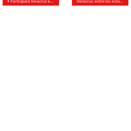
Participará Veracruz en festival Alas por la Tradición, en Jalisco
Veracruz, entre los estados sin fármacos para VIH
de
entradas