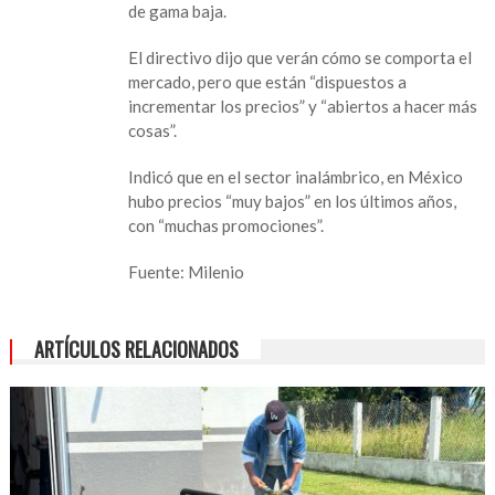
de gama baja.
el
saldo
El directivo dijo que verán cómo se comporta el
de
mercado, pero que están “dispuestos a
tu
incrementar los precios” y “abiertos a hacer más
amigo
cosas”.
Telce
ahora
Indicó que en el sector inalámbrico, en México
durará
hubo precios “muy bajos” en los últimos años,
mucho
con “muchas promociones”.
menos
Fuente: Milenio
ARTÍCULOS RELACIONADOS