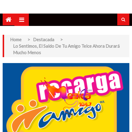
Home
>
Destacada
>
Lo Sentimos, El Saldo De Tu Amigo Telce Ahora Durará
Mucho Menos