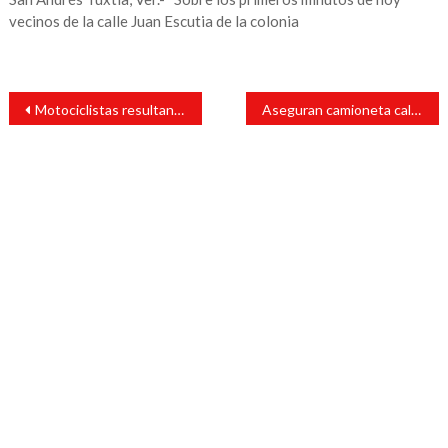
vecinos de la calle Juan Escutia de la colonia
Navegación
Motociclistas resultan lesionados al chocar contra caballo
Aseguran camioneta calcinada en Santiago Tuxtla
de
entradas