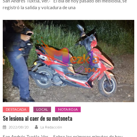
San Andrés Tuxtla, Ver.- El día de hoy pasado del mediodía, se
registró la salida y volcadura de una
DESTACADA
LOCAL
NOTA ROJA
Se lesiona al caer de su motoneta
2022/08/20
La Redacción
San Andrés Tuxtla, Ver.- Sobre los primeros minutos de hoy