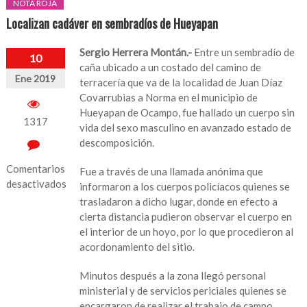
NOTA ROJA
Localizan cadáver en sembradíos de Hueyapan
Sergio Herrera Montán.-
Entre un sembradío de
10
caña ubicado a un costado del camino de
Ene 2019
terracería que va de la localidad de Juan Díaz
Covarrubias a Norma en el municipio de
Hueyapan de Ocampo, fue hallado un cuerpo sin
1317
vida del sexo masculino en avanzado estado de
descomposición.
Comentarios
Fue a través de una llamada anónima que
desactivados
informaron a los cuerpos policíacos quienes se
trasladaron a dicho lugar, donde en efecto a
en
cierta distancia pudieron observar el cuerpo en
Localizan
el interior de un hoyo, por lo que procedieron al
cadáver
acordonamiento del sitio.
en
sembradíos
Minutos después a la zona llegó personal
de
ministerial y de servicios periciales quienes se
Hueyapan
encargaron de realizar el trabajo de campo