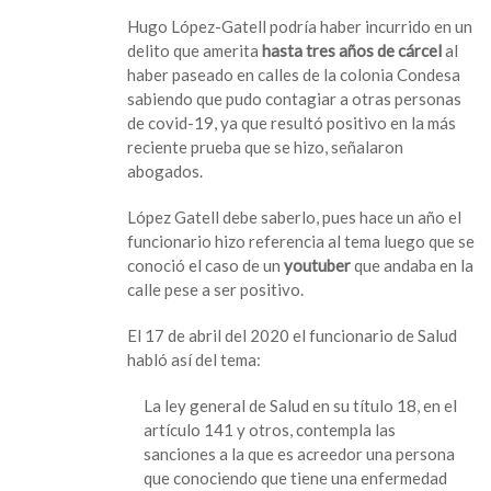
ir
Hugo López-Gatell podría haber incurrido en un
a
delito que amerita
hasta tres años de cárcel
al
la
haber paseado en calles de la colonia Condesa
cárcel
sabiendo que pudo contagiar a otras personas
durante
de covid-19, ya que resultó positivo en la más
3
reciente prueba que se hizo, señalaron
años?
abogados.
López Gatell debe saberlo, pues hace un año el
funcionario hizo referencia al tema luego que se
conoció el caso de un
youtuber
que andaba en la
calle pese a ser positivo.
El 17 de abril del 2020 el funcionario de Salud
habló así del tema:
La ley general de Salud en su título 18, en el
artículo 141 y otros, contempla las
sanciones a la que es acreedor una persona
que conociendo que tiene una enfermedad