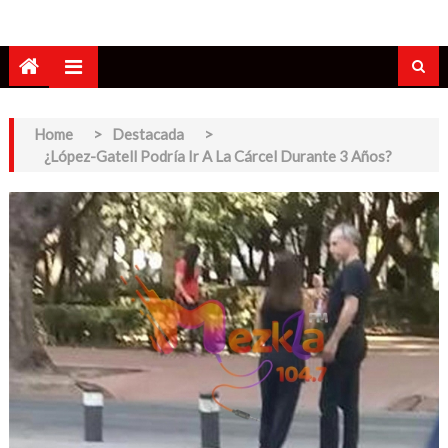
Home
>
Destacada
>
¿López-Gatell Podría Ir A La Cárcel Durante 3 Años?