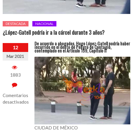
DESTACADA
NACIONAL
¿López-Gatell podría ir a la cárcel durante 3 años?
De acuerdo a abogados, Hugo López-Gatell podría haber
incurrido en el delito de Peligro de Contagio,
12
contemplado en el Artículo 159, Capítulo II
Mar 2021
1883
Comentarios
desactivados
en
¿López-
Gatell
CIUDAD DE MÉXICO
podría