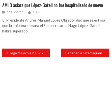
AMLO aclara que López-Gatell no fue hospitalizado de nuevo
2021/03/05
Editor
El Presidente Andrés Manuel López Obrador dijo que se estima
que la próxima semana el Subsecretario, Hugo López-Gatell,
habrá superado
Navegación
Llega México a 2,157,771 casos positivos de COVID-19
Detienen a catemaqueño en posesion de posible enervante
de
entradas