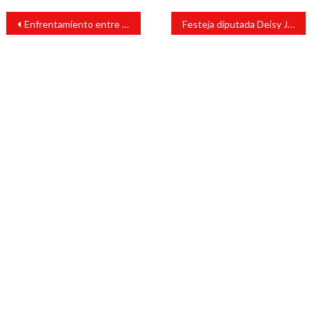
Navegación
Enfrentamiento entre fuerzas del orden y presuntos delincuentes en Cosamaloapan
Festeja diputada Deisy Juan Antonio a las madres a través del concurso virtual “Un Acróstico para Mamá”.
de
entradas