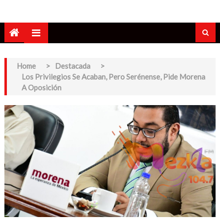
Home
>
Destacada
>
Los Privilegios Se Acaban, Pero Serénense, Pide Morena
A Oposición