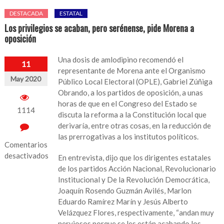
DESTACADA
ESTATAL
Los privilegios se acaban, pero serénense, pide Morena a
oposición
Una dosis de amlodipino recomendó el
11
representante de Morena ante el Organismo
May 2020
Público Local Electoral (OPLE), Gabriel Zúñiga
Obrando, a los partidos de oposición, a unas
horas de que en el Congreso del Estado se
1114
discuta la reforma a la Constitución local que
derivaría, entre otras cosas, en la reducción de
las prerrogativas a los institutos políticos.
Comentarios
desactivados
En entrevista, dijo que los dirigentes estatales
de los partidos Acción Nacional, Revolucionario
en
Institucional y De la Revolución Democrática,
Los
Joaquín Rosendo Guzmán Avilés, Marlon
privilegios
Eduardo Ramírez Marín y Jesús Alberto
se
Velázquez Flores, respectivamente, “andan muy
acaban,
nerviosos porque se les están acabando los