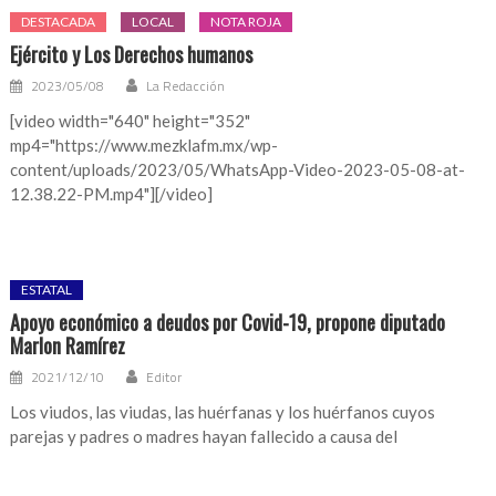
DESTACADA
LOCAL
NOTA ROJA
Ejército y Los Derechos humanos
2023/05/08
La Redacción
[video width="640" height="352"
mp4="https://www.mezklafm.mx/wp-
content/uploads/2023/05/WhatsApp-Video-2023-05-08-at-
12.38.22-PM.mp4"][/video]
ESTATAL
Apoyo económico a deudos por Covid-19, propone diputado
Marlon Ramírez
2021/12/10
Editor
Los viudos, las viudas, las huérfanas y los huérfanos cuyos
parejas y padres o madres hayan fallecido a causa del